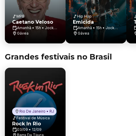
MPB
Hip Hop
Caetano Veloso
Emicida
Amanhã • 15h • Jockey
Amanhã • 15h • Jockey
Club Brasileiro
Gávea
Club Brasileiro
Gávea
Grandes festivais no Brasil
Rio De Janeiro • RJ
Festival de Música
Rock In Rio
03/09 • 12/09
Barra Da Tijuca