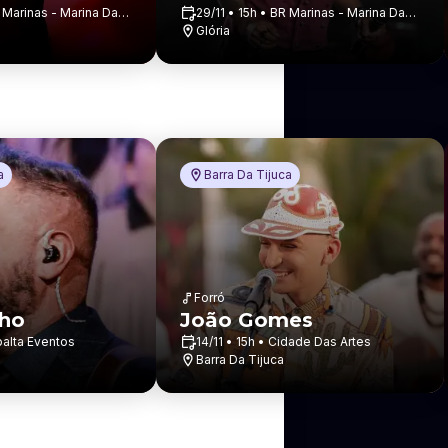
R Marinas - Marina Da
29/11 • 15h • BR Marinas - Marina Da
Glória
Glória
a
Barra Da Tijuca
Forró
nho
João Gomes
ibalta Eventos
14/11 • 15h • Cidade Das Artes
Barra Da Tijuca