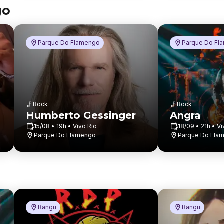
go
Parque Do Flamengo
Parque Do Fl
Rock
Rock
Humberto Gessinger
Angra
15/08 • 19h • Vivo Rio
18/09 • 21h • Vi
Parque Do Flamengo
Parque Do Fla
Bangu
Bangu