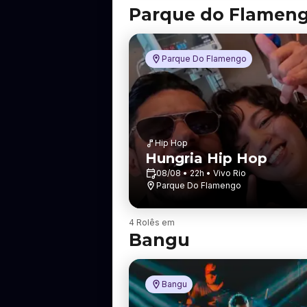
a
Parque do Flamen
i
r
r
o
Parque Do Flamengo
Hip Hop
Hungria Hip Hop
08/08 • 22h • Vivo Rio
Parque Do Flamengo
B
4 Rolês em
a
Bangu
i
r
r
o
Bangu