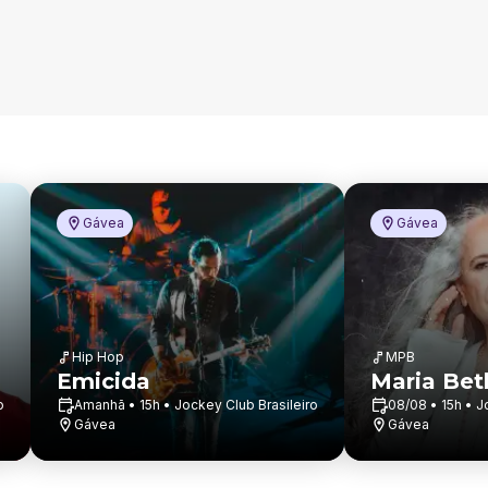
Gávea
Gávea
Hip Hop
MPB
Emicida
Maria Bet
o
Amanhã • 15h • Jockey Club Brasileiro
08/08 • 15h • J
Gávea
Gávea