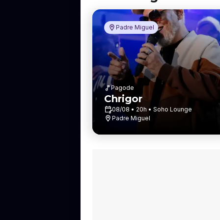
i
r
r
o
Padre Miguel
Pagode
Chrigor
08/08 • 20h • Soho Lounge
Padre Miguel