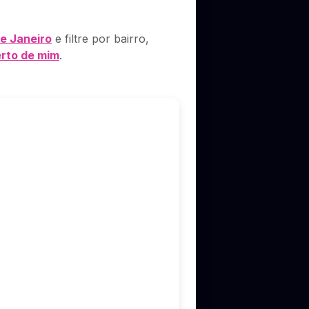
de Janeiro
e filtre por bairro,
rto de mim
.