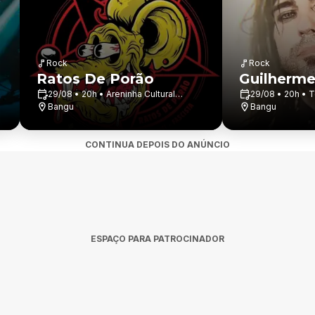
Rock
Rock
Ratos De Porão
Guilherme
29/08 • 20h • Areninha Cultural
29/08 • 20h • 
Hermeto Pascoal
Bangu
Bangu
CONTINUA DEPOIS DO ANÚNCIO
ESPAÇO PARA PATROCINADOR