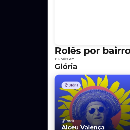
Rolês por bairr
B
11 Rolês em
a
Glória
i
r
r
o
Glória
Rock
Alceu Valença