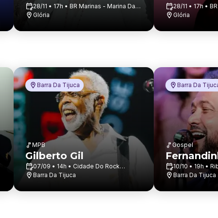
28/11 • 17h • BR Marinas - Marina Da
28/11 • 17h • B
Glória
Glória
Glória
Glória
Barra Da Tijuca
Barra Da Tijuc
MPB
Gospel
Gilberto Gil
Fernandi
07/09 • 14h • Cidade Do Rock
10/10 • 19h • R
(parque Olímpico Do Ri...
Barra Da Tijuca
Barra Da Tijuca