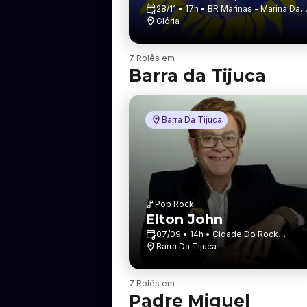
28/11 • 17h • BR Marinas - Marina Da
Glória
Glória
B
7 Rolês em
a
Barra da Tijuca
i
r
r
o
Barra Da Tijuca
Pop Rock
Elton John
07/09 • 14h • Cidade Do Rock
(parque Olímpico Do Ri...
Barra Da Tijuca
B
7 Rolês em
a
Padre Miguel