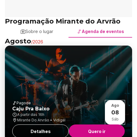
Programação Mirante do Arvrão
Sobre o lugar
Agenda de eventos
Agosto
/
2026
Pagode
Ago
Caju Pra Baixo
08
A partir das
16h
Sáb
Mirante Do Arvrão • Vidigal
Detalhes
Quero ir