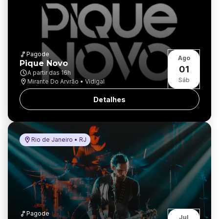
Pagode
Ago
Pique Novo
01
A partir das
16h
Sáb
Mirante Do Arvrão • Vidigal
Detalhes
Rio de Janeiro • RJ
Pagode
Jul