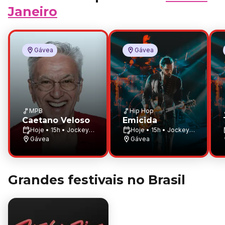
Janeiro
Gávea
Gávea
MPB
Hip Hop
Caetano Veloso
Emicida
Hoje • 15h • Jockey
Hoje • 15h • Jockey
Club Brasileiro
Gávea
Club Brasileiro
Gávea
Grandes festivais no Brasil