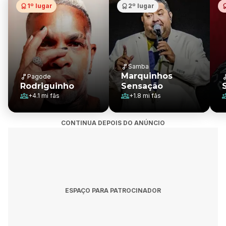
1º lugar
2º lugar
Samba
Marquinhos
Pagode
Rodriguinho
Sensação
+
4.1 mi
fãs
+
1.8 mi
fãs
CONTINUA DEPOIS DO ANÚNCIO
ESPAÇO PARA PATROCINADOR