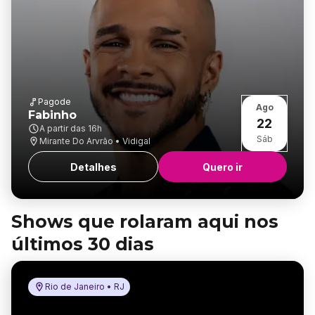
Pagode
Ago
Fabinho
22
A partir das
16h
Sáb
Mirante Do Arvrão • Vidigal
Detalhes
Quero ir
Shows que rolaram aqui nos
últimos 30 dias
Rio de Janeiro • RJ