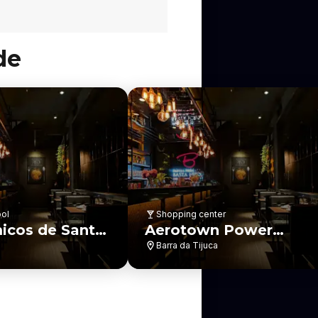
de
ool
Shopping center
icos de Santa
Aerotown Power
Center
Barra da Tijuca