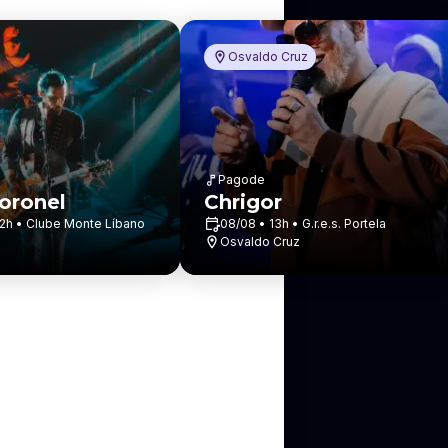
Osvaldo Cruz
Pagode
oronel
Chrigor
2h • Clube Monte Líbano
08/08 • 13h • G.r.e.s. Portela
Osvaldo Cruz