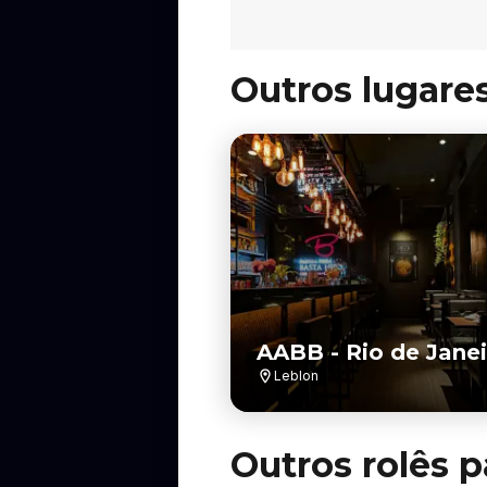
Outros lugare
AABB - Rio de Janei
Leblon
Outros rolês p