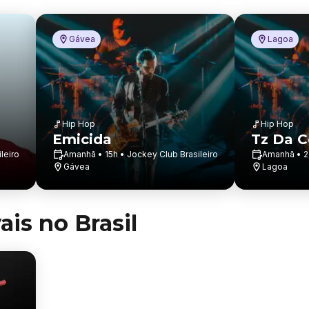
Gávea
Lagoa
Hip Hop
Hip Hop
Emicida
Tz Da C
leiro
Amanhã • 15h • Jockey Club Brasileiro
Amanhã • 2
Gávea
Lagoa
ais no Brasil