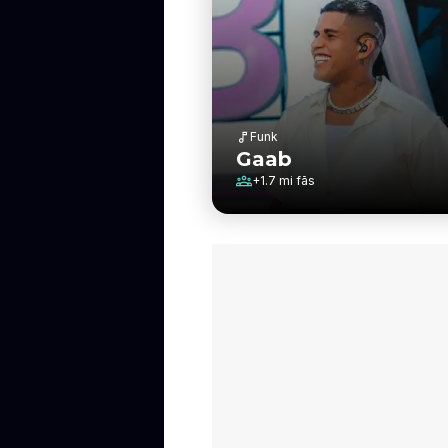
Funk
Gaab
+
1.7 mi
fãs