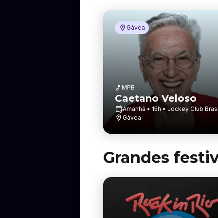
Gávea
MPB
Caetano Veloso
Amanhã • 15h • Jockey Club Brasi
Gávea
Grandes festiv