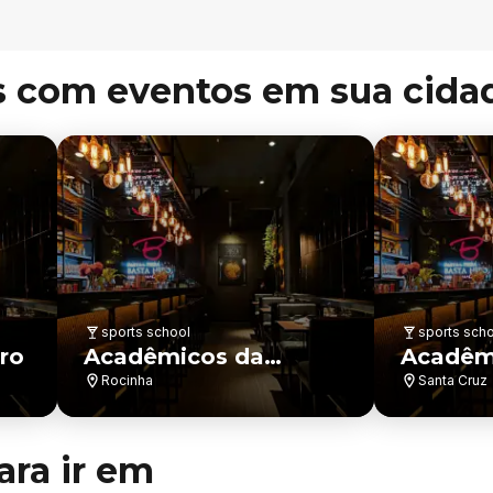
s com eventos em sua cida
sports school
sports sch
ro
Acadêmicos da
Acadêm
Rocinha
Rocinha
Cruz
Santa Cruz
ara ir em