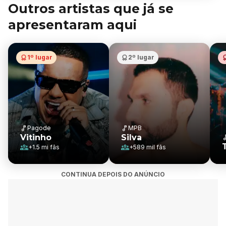
Outros artistas que já se
apresentaram aqui
1º lugar
2º lugar
Pagode
MPB
Vitinho
Silva
+
1.5 mi
fãs
+
589 mil
fãs
CONTINUA DEPOIS DO ANÚNCIO