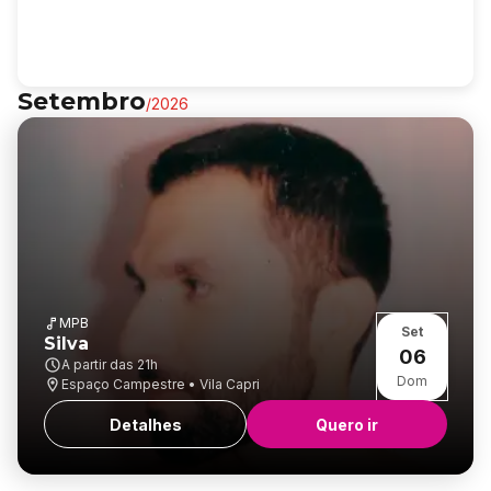
Setembro
/
2026
MPB
Set
Silva
06
A partir das
21h
Dom
Espaço Campestre • Vila Capri
Detalhes
Quero ir