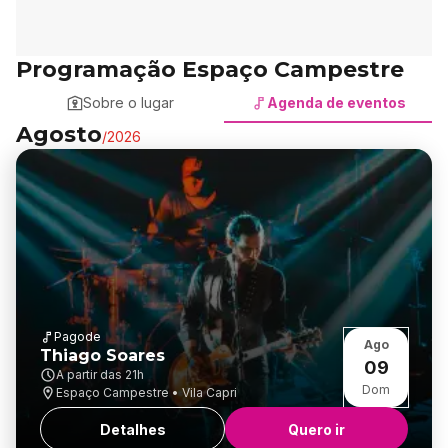
Programação Espaço Campestre
Sobre o lugar
Agenda de eventos
Agosto
/
2026
Pagode
Ago
Thiago Soares
09
A partir das
21h
Dom
Espaço Campestre • Vila Capri
Detalhes
Quero ir