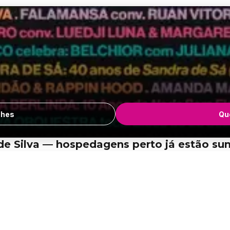
lhes
Que
de Silva — hospedagens perto já estão s