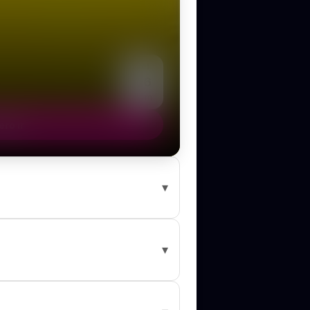
Set
06
Dom
ro ir
▾
ais detalhes na agenda do Rolê Agora.
▾
ra para ver todas as datas e