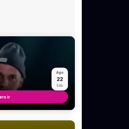
Ago
22
Sáb
ro ir