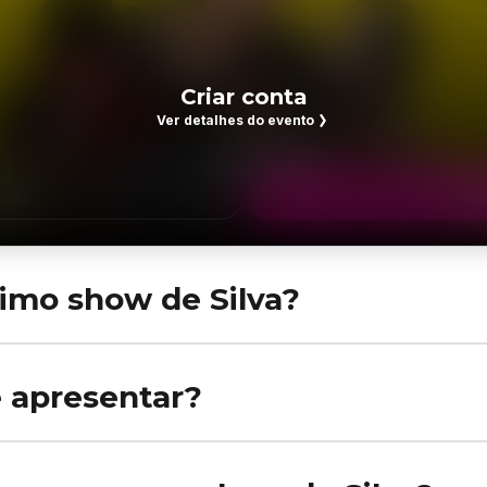
Criar conta
Ver detalhes do evento
lhes
Que
imo show de Silva?
osto no Jockey Club Brasileiro, em Rio de Janeiro. Veja o horário e m
e apresentar?
Rio Negro e Araruama em 2026. Confira a agenda completa no Rolê Ago