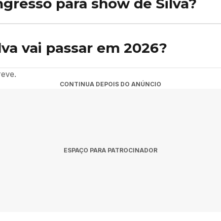
gresso para show de Silva?
podem ser adquiridos pelo link oficial disponível em cada evento. Ac
ado à bilheteria oficial.
lva vai passar em 2026?
s em Rio de Janeiro, Rio Negro e Araruama. A agenda é atualizada 
reve.
CONTINUA DEPOIS DO ANÚNCIO
ESPAÇO PARA PATROCINADOR