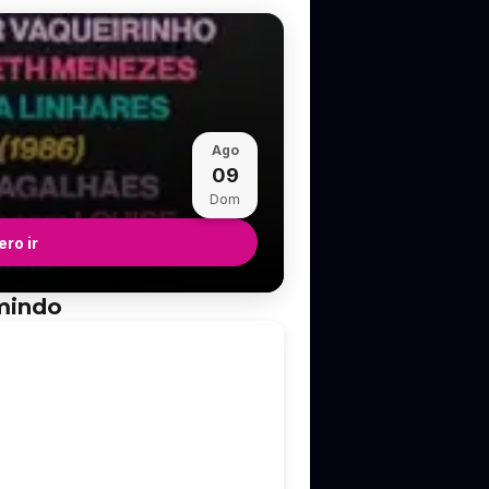
Ago
09
Dom
ro ir
umindo