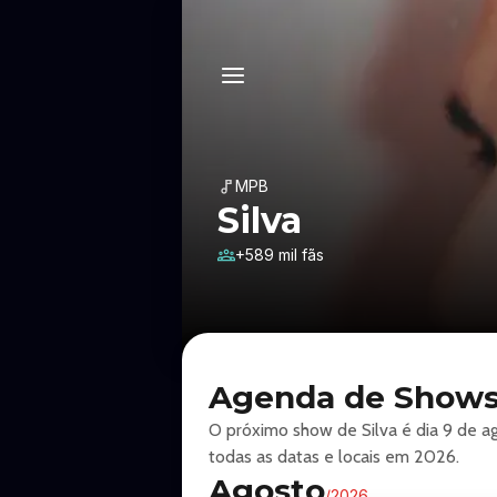
MPB
Silva
+589 mil fãs
Agenda de Shows 
O próximo show de Silva é dia 9 de a
todas as datas e locais em 2026.
Agosto
/
2026