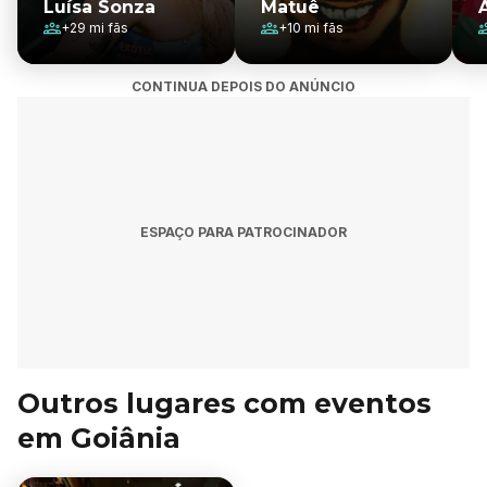
Luísa Sonza
Matuê
+
29 mi
fãs
+
10 mi
fãs
CONTINUA DEPOIS DO ANÚNCIO
ESPAÇO PARA PATROCINADOR
Outros lugares com eventos
em Goiânia