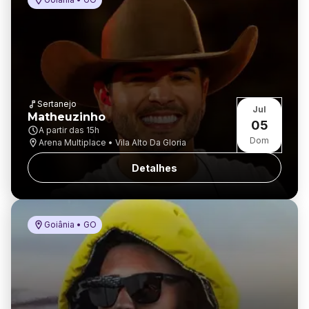
Sertanejo
Jul
Matheuzinho
05
A partir das
15h
Dom
Arena Multiplace • Vila Alto Da Gloria
Detalhes
Goiânia • GO