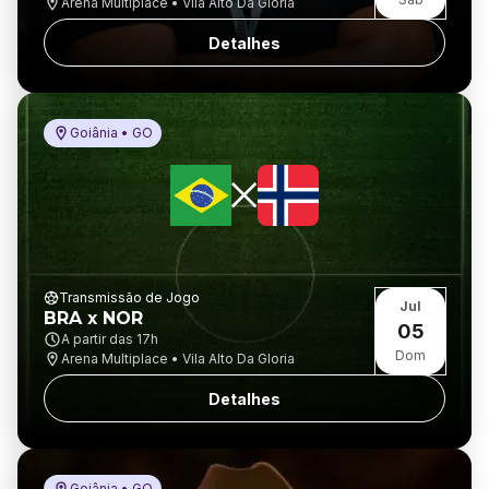
Arena Multiplace • Vila Alto Da Gloria
Detalhes
Goiânia • GO
Transmissão de Jogo
Jul
BRA x NOR
05
A partir das
17h
Dom
Arena Multiplace • Vila Alto Da Gloria
Detalhes
Goiânia • GO