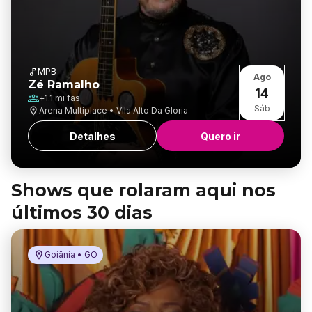
MPB
Ago
Zé Ramalho
14
+
1.1 mi
fãs
Sáb
Arena Multiplace • Vila Alto Da Gloria
Detalhes
Quero ir
Shows que rolaram aqui nos
últimos 30 dias
Goiânia • GO