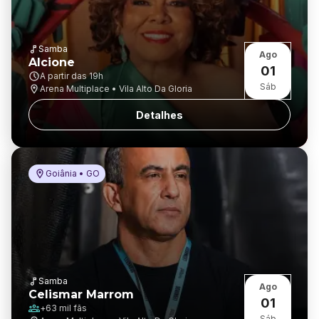
Samba
Ago
Alcione
01
A partir das
19h
Sáb
Arena Multiplace • Vila Alto Da Gloria
Detalhes
Goiânia • GO
Samba
Ago
Celismar Marrom
01
+
63 mil
fãs
Sáb