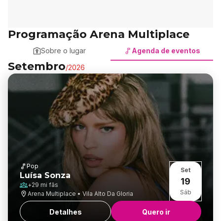
Programação Arena Multiplace
Sobre o lugar
Agenda de eventos
Setembro
/
2026
Pop
Set
Luísa Sonza
19
+
29 mi
fãs
Sáb
Arena Multiplace • Vila Alto Da Gloria
Detalhes
Quero ir