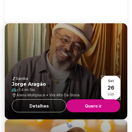
Samba
Set
Jorge Aragão
26
+
1.4 mi
fãs
Sáb
Arena Multiplace • Vila Alto Da Gloria
Detalhes
Quero ir