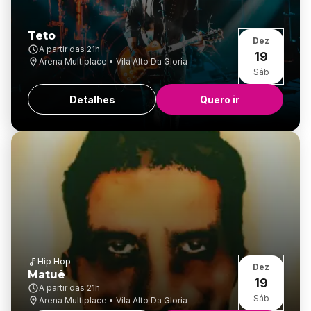
Teto
Dez
A partir das
21h
19
Arena Multiplace • Vila Alto Da Gloria
Sáb
Detalhes
Quero ir
Hip Hop
Dez
Matuê
19
A partir das
21h
Sáb
Arena Multiplace • Vila Alto Da Gloria