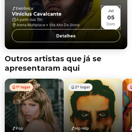
Eletrônica
Jul
Vinicius Cavalcante
05
A partir das
15h
Dom
Arena Multiplace • Vila Alto Da Gloria
Detalhes
Outros artistas que já se
apresentaram aqui
1º lugar
2º lugar
Pop
Hip Hop