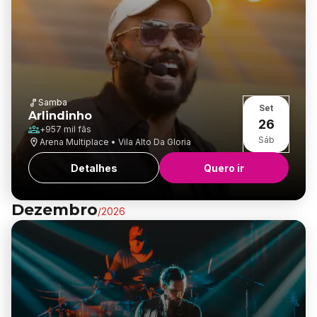
Samba
Set
Arlindinho
26
+
957 mil
fãs
Sáb
Arena Multiplace • Vila Alto Da Gloria
Detalhes
Quero ir
Dezembro
/
2026