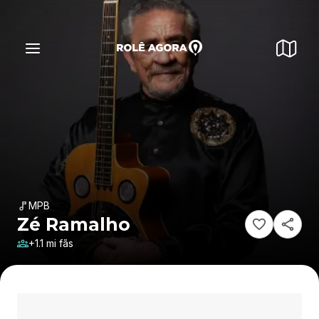
MPB
Zé Ramalho
+1.1 mi fãs