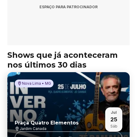
a 
ESPAÇO PARA PATROCINADOR
↙️
Shows que já aconteceram
nos últimos 30 dias
Nova Lima • MG
Jul
25
Praça Quatro Elementos
Sáb
Jardim Canada