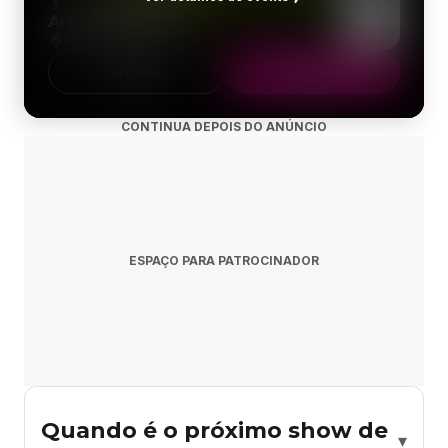
Local Para Eventos
14
Arena Multiplace
Sáb
Vila Alto Da Gloria
Detalhes
Quero ir
CONTINUA DEPOIS DO ANÚNCIO
ESPAÇO PARA PATROCINADOR
Quando é o próximo show de
▾