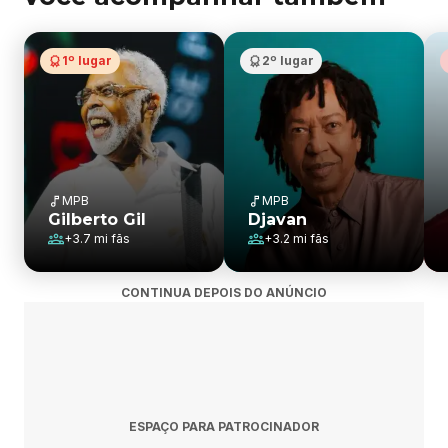
1º lugar
2º lugar
MPB
MPB
Gilberto Gil
Djavan
+
3.7 mi
fãs
+
3.2 mi
fãs
CONTINUA DEPOIS DO ANÚNCIO
ESPAÇO PARA PATROCINADOR