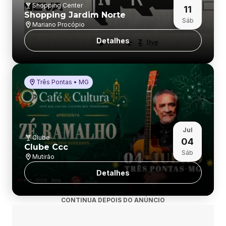
Shopping Center
11
Shopping Jardim Norte
Sáb
Mariano Procópio
Detalhes
Três Pontas • MG
Jul
Clube
04
Clube Ccc
Sáb
Mutirão
Detalhes
CONTINUA DEPOIS DO ANÚNCIO