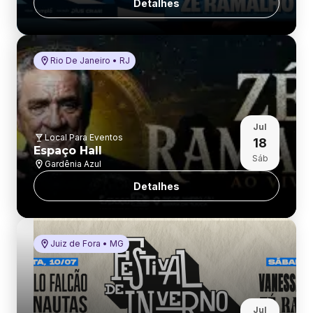
Detalhes
Rio De Janeiro • RJ
Jul
Local Para Eventos
18
Espaço Hall
Sáb
Gardênia Azul
Detalhes
Juiz de Fora • MG
Jul