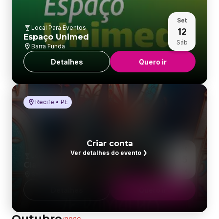
Set
Local Para Eventos
12
Espaço Unimed
Sáb
Barra Funda
Detalhes
Quero ir
Recife • PE
Recife • PE
Criar conta
Set
Ver detalhes do evento
Local Para Eventos
25
Classic Hall
Sex
Salgadinho
Detalhes
Quero ir
Outubro