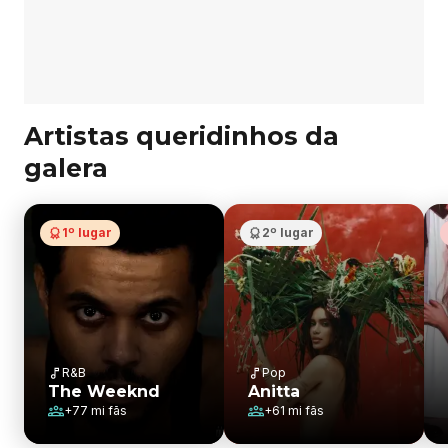
Artistas queridinhos da
galera
1º lugar
2º lugar
R&B
Pop
The Weeknd
Anitta
+
77 mi
fãs
+
61 mi
fãs