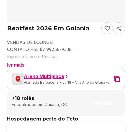
Beatfest 2026 Em Goiania
VENDAS DE LOUNGE:
CONTATO: +55 62 99258-9338
Ingresso Único e Pessoal:
Os ingressos da ST Ingressos são nominais, intransferíveis
ler mais
e não podem ser revendidos ou transferidos sem
Arena Multiplace
autorização prévia.
Alameda Barbacena • Lt. 18 • Vila Alto da Gloria •
Canais de Venda Oficiais:
Goiânia - GO
A ST Ingressos não se responsabiliza por ingressos
+
18
rolês
adquiridos fora dos canais oficiais, que incluem o site da
Ver rolês
Encontrados em
Goiânia, GO
ST Ingressos, bilheteria e pontos de venda autorizados.
Responsabilidade do Evento:
Hospedagem perto do Teto
A realização, adiamento ou cancelamento do evento é de
responsabilidade exclusiva do promotor/organizador do