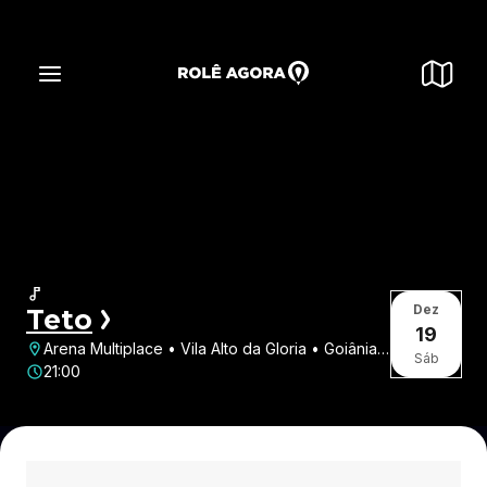
Dez
Teto
19
Arena Multiplace • Vila Alto da Gloria • Goiânia •
Sáb
GO
21:00