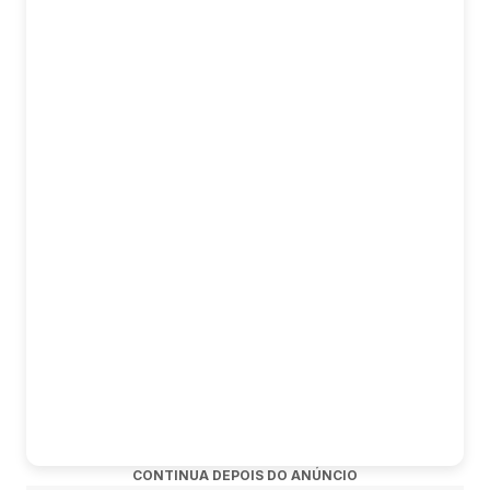
evento.
Papel da ST Ingressos:
A ST Ingressos atua apenas como plataforma contratada
para a comercialização e distribuição de ingressos,
seguindo as diretrizes estabelecidas pelos organizadores.
https://seutickets.com.br/eventos/beatfest-2026-goiania
CONTINUA DEPOIS DO ANÚNCIO