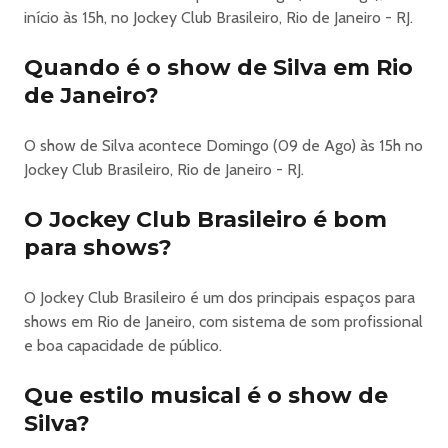
A quarta edição do Doce Maravilha acontece nos dias 7, 8
início às 15h, no Jockey Club Brasileiro, Rio de Janeiro - RJ.
e 9 de agosto, no Jockey Club Brasileiro, no Rio de Janeiro,
Quando é o show de Silva em Rio
reafirmando sua proposta de reunir diferentes gerações,
regiões e sonoridades em torno de uma grande
de Janeiro?
celebração da música brasileira.
As atrações do Doce Maravilha seguem ancoradas na
O show de Silva acontece Domingo (09 de Ago) às 15h no
mistura entre repertório, descoberta e invenção, unindo a
Jockey Club Brasileiro, Rio de Janeiro - RJ.
experiência e o olhar atento de Nelson Motta para
diferentes movimentos da música feita no país.
O Jockey Club Brasileiro é bom
7 de agosto – sexta-feira
para shows?
A programação da noite e seu lançamento serão
anunciados em breve.
O Jockey Club Brasileiro é um dos principais espaços para
8 de agosto – sábado
shows em Rio de Janeiro, com sistema de som profissional
. Paulinho da Viola conv. Maria Bethânia
e boa capacidade de público.
. Bloco do Silva
. Chico Chico celebra: Belchior com Juliana Linhares
Que estilo musical é o show de
. Leci Brandão & Rappin’ Hood
Silva?
. Cortejo Afro conv. Luedji Luna Luna & Margareth