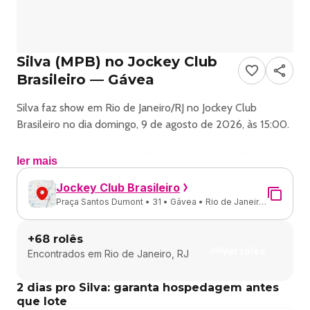
Silva (MPB) no Jockey Club
Brasileiro — Gávea
Silva faz show em Rio de Janeiro/RJ no Jockey Club
Brasileiro no dia domingo, 9 de agosto de 2026, às 15:00.
O evento será do estilo MPB e promete reunir fãs para
ler mais
uma noite especial de música ao vivo.
Jockey Club Brasileiro
Praça Santos Dumont • 31 • Gávea • Rio de Janeiro
O show acontece no Jockey Club Brasileiro, um espaço
- RJ
conhecido por receber eventos na cidade de Rio de
+
68
rolês
Janeiro.
Ver rolês
Encontrados em
Rio de Janeiro, RJ
Endereço: Praça Santos Dumont, 31 - Gávea, Rio de
2 dias pro Silva: garanta hospedagem antes
Janeiro - RJ, 22470-060, Brasil.
que lote