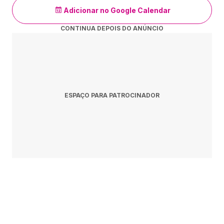
A entrada de menores de idade entre 5 e 15 anos será
Adicionar no Google Calendar
permitida desde que estejam acompanhados dos pais ou
responsáveis legais, comprovado por documento de
CONTINUA DEPOIS DO ANÚNCIO
identidade. Proibida entrada de menores de 5 anos. Esta
determinação está sujeita à alteração nos termos do
alvará a ser expedido pelo Juízo de Direito da Vara da
Infância e da Juventude.
ESPAÇO PARA PATROCINADOR
https://drive.google.com/file/d/1tkRmaMP2wOJpapv6DzEoB6a6
usp=sharing
Ingressos
: A partir de R$178,50 (pré-venda Bradesco).
Bilheteria
: Teatro Prio - Av Bartolomeu Mitre, 1314 - Gávea - Jockey
Club.
Funcionamento
: Segunda-feira a sexta-feira de 12h às 17h, exceto em