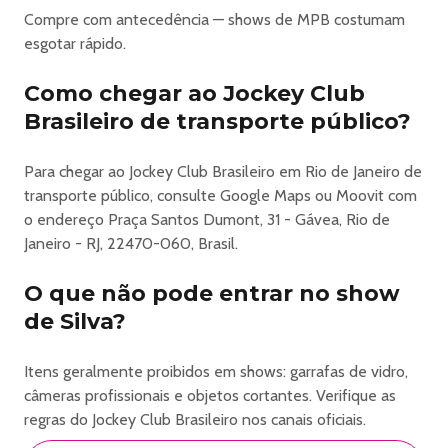
Data
Compre com antecedência — shows de MPB costumam
: 07, 08 e 09 de agosto
esgotar rápido.
Local
: Jockey Club - Praça Santos Dumont, 31 - Gávea
Como chegar ao Jockey Club
Abertura dos portões no sábado e no domingo:
Brasileiro de transporte público?
14h.
Término do festival: 22h.
Para chegar ao Jockey Club Brasileiro em Rio de Janeiro de
Atenção
transporte público, consulte Google Maps ou Moovit com
: O horário do show pode sofrer alterações devido à
o endereço Praça Santos Dumont, 31 - Gávea, Rio de
imprevistos relacionados ao artista e/ou à produção do
Janeiro - RJ, 22470-060, Brasil.
https://www.instagram.com/bonustrack.live/
O que não pode entrar no show
de Silva?
https://www.instagram.com/umadocemaravilha/
Itens geralmente proibidos em shows: garrafas de vidro,
câmeras profissionais e objetos cortantes. Verifique as
Classificação etária
regras do Jockey Club Brasileiro nos canais oficiais.
: A classificação etária do evento é de 16 (dezesseis) anos.