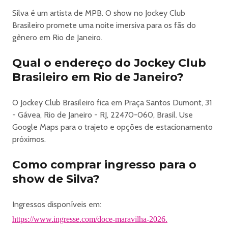
Menezes
. Amanda Magalhães
Silva é um artista de MPB. O show no Jockey Club
. DJs: Larinhx, Só Lyma, Yasmin Lisboa e Mango DJ Set
Brasileiro promete uma noite imersiva para os fãs do
. Nelson Motta & Lou Cascudo apresentam: Noites
gênero em Rio de Janeiro.
Tropicais DJ Set
Qual o endereço do Jockey Club
9 de agosto – domingo
. Caetano Veloso conv. Emicida
Brasileiro em Rio de Janeiro?
. Os Paralamas do Sucesso: 40 Anos de Selvagem?
. Falamansa conv. Ruan Vitor Vaqueirinho
O Jockey Club Brasileiro fica em Praça Santos Dumont, 31
. Sandra Sá: 40 anos de Sandra Sá (1986)
- Gávea, Rio de Janeiro - RJ, 22470-060, Brasil. Use
. Academia da Berlinda: 10 Anos de Nada Sem Ela com
Google Maps para o trajeto e opções de estacionamento
Louise
próximos.
. Nova Orquestra toca: 20 Anos de Bloco do Eu Sozinho
. DJs: Bia Marques, Yasmin Vilhena e Rafa Canholato B2B
Como comprar ingresso para o
Babi Facchinetti
show de Silva?
. Nelson Motta & Lou Cascudo apresentam: Noites
Tropicais DJ Set
Ingressos disponíveis em:
______________________________________
https://www.ingresse.com/doce-maravilha-2026.
Doce Maravilha - A Festa da Música Brasileira