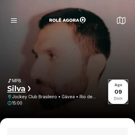
MPB
Ago
Silva
09
Jockey Club Brasileiro • Gávea • Rio de
Dom
Janeiro • RJ
15:00