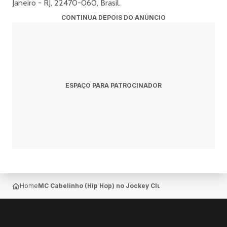
Janeiro - RJ, 22470-060, Brasil.
* Problemas/ dúvidas com ingresso, favor entrar em
CONTINUA DEPOIS DO ANÚNCIO
contato com a Ingresse pelo e-mail:
contato@ingresse.com.
-------------------------------------------
🎡 PARQUE DE DIVERSÃO
Roda Gigante
Bungee Jump
ESPAÇO PARA PATROCINADOR
Pedalinho
Escorrega
Tirolesa
e muito mais ...
-------------------------------------------
🍔 GASTRONOMIA
Uma extensa praça de alimentação com diversas opções
gastronômicas!
Home
MC Cabelinho (Hip Hop) no Jockey Club Brasileiro — Gáve
-------------------------------------------
🎵 PROGRAMAÇÃO COMPLETA:
Em 2026...