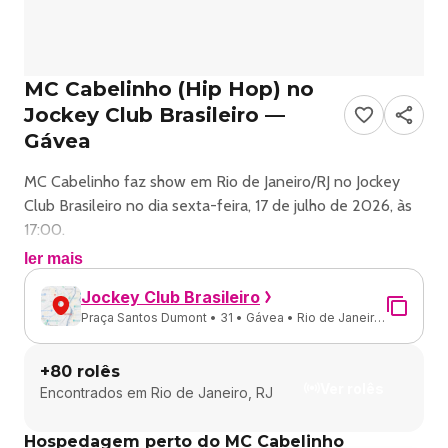
MC Cabelinho (Hip Hop) no
Jockey Club Brasileiro —
Gávea
MC Cabelinho faz show em Rio de Janeiro/RJ no Jockey
Club Brasileiro no dia sexta-feira, 17 de julho de 2026, às
17:00.
ler mais
O evento será do estilo Hip Hop e promete reunir fãs
Jockey Club Brasileiro
para uma noite especial de música ao vivo.
Praça Santos Dumont • 31 • Gávea • Rio de Janeiro
- RJ
O show acontece no Jockey Club Brasileiro, um espaço
+
80
rolês
conhecido por receber eventos na cidade de Rio de
Ver rolês
Encontrados em
Rio de Janeiro, RJ
Janeiro.
Hospedagem perto do MC Cabelinho
Endereço: Praça Santos Dumont, 31 - Gávea, Rio de