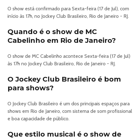
(Arena) Em Rio De Janeiro
O show está confirmado para Sexta-feira (17 de Jul), com
início às 17h, no Jockey Club Brasileiro, Rio de Janeiro - RJ.
VILLAGE SUPERBET ⚽
O grito da torcida. O brilho do palco. A vibração que
Quando é o show de MC
arrepia. 🇧🇷
Cabelinho em Rio de Janeiro?
Serão mais de 30 dias de evento, mais de 100 atrações e
aquela sensação de viver uma experiência única no Rio de
O show de MC Cabelinho acontece Sexta-feira (17 de Jul)
Janeiro!
às 17h no Jockey Club Brasileiro, Rio de Janeiro - RJ.
O maior parque de celebração do mundial está de volta!
⚽✨
O Jockey Club Brasileiro é bom
Preparem-se para jogar junto em mais uma edição
para shows?
histórica! 🙌
-------------------------------------------
⚽ VILLAGE SUPERBET 2026 | JOCKEY CLUB
O Jockey Club Brasileiro é um dos principais espaços para
O evento acontece no Pião do Prado, parte central do
shows em Rio de Janeiro, com sistema de som profissional
Jockey Club Brasileiro, com vista para o Cristo Redentor e
e boa capacidade de público.
a Pedra da Gávea.
Que estilo musical é o show de
Torcida, surpresas, diversão, muita música, alegria e