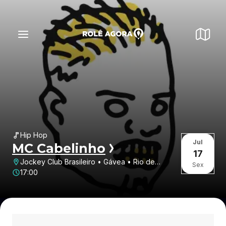
Hip Hop
Jul
MC Cabelinho
17
Jockey Club Brasileiro • Gávea • Rio de
Sex
Janeiro • RJ
17:00