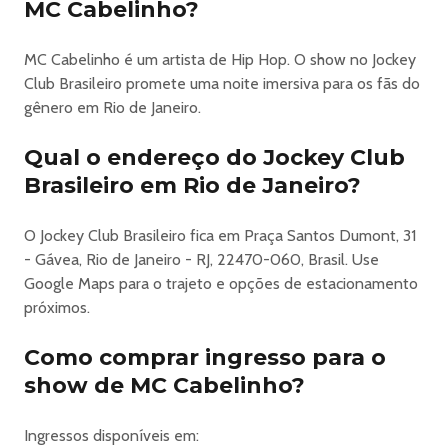
inúmeros encontros acontecerão por aqui! Nosso parque
MC Cabelinho?
contará com shows, telões, uma extensa praça de
alimentação com diversas opções gastronômicas,
MC Cabelinho é um artista de Hip Hop. O show no Jockey
brinquedos como roda gigante, escorrega, pedalinho,
Club Brasileiro promete uma noite imersiva para os fãs do
tirolesa e bungee jump.
gênero em Rio de Janeiro.
O evento conta com 2 palcos, o Palco Parque, onde
ocorrem os shows durante o dia, e a Arena, onde rolam as
Qual o endereço do Jockey Club
atrações que começam à noite.
Brasileiro em Rio de Janeiro?
Endereço: Praça Santos Dumont, 31 - Gávea
-------------------------------------------
O Jockey Club Brasileiro fica em Praça Santos Dumont, 31
ATRAÇÕES
- Gávea, Rio de Janeiro - RJ, 22470-060, Brasil. Use
🇧🇷 PARQUE
Google Maps para o trajeto e opções de estacionamento
:: Abertura dos Portões: 20h
próximos.
🔈 ARENA
:: Abertura dos Portões: 21h
Como comprar ingresso para o
FUNK ROOM c/ MC Cabelinho & Syon Trio
show de MC Cabelinho?
E muito mais.
**Os horários dos shows serão divulgados em breve!**
-------------------------------------------
Ingressos disponíveis em: