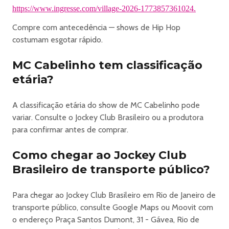
🎟️ INGRESSOS
https://www.ingresse.com/village-2026-1773857361024.
🇧🇷 PARQUE
Compre com antecedência — shows de Hip Hop
Shows em pista coberta, Jogos, Brinquedos e Festas. Tudo
costumam esgotar rápido.
isso ao ar livre, no gramado de cara para o Cristo
Redentor!
MC Cabelinho tem classificação
🔈 ARENA
etária?
Onde rola a prorrogação! Shows e Festas à noite com
iluminação e tecnologia inéditas no Brasil! Pista
totalmente fechada, com ar condicionado e isolamento
A classificação etária do show de MC Cabelinho pode
acústico para a festa rolar até tarde!
variar. Consulte o Jockey Club Brasileiro ou a produtora
♾️ PACOTE
para confirmar antes de comprar.
Ingressos promocionais para a compra do Parque + Arena.
* MEIA / MEIA SOLIDÁRIA:
Como chegar ao Jockey Club
estudantes, menores de 21 anos e maiores de 60 anos,
Brasileiro de transporte público?
PCDs com acompanhante, professores e profissionais da
educação (rede pública/privada) ou levando 1kg de
Para chegar ao Jockey Club Brasileiro em Rio de Janeiro de
alimento, entregue na entrada no evento.
transporte público, consulte Google Maps ou Moovit com
A comprovação é obrigatória na compra e acesso ao
o endereço Praça Santos Dumont, 31 - Gávea, Rio de
evento.