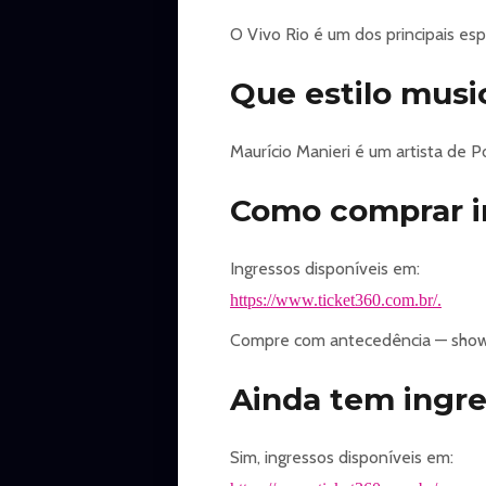
ℹ️
O Vivo Rio é um dos principais es
Informações Importantes
Classificação etária: Livre para tod
Que estilo musi
Compre seu ingresso aqui
.
Maurício Manieri é um artista de 
Como comprar in
Ingressos disponíveis em:
https://www.ticket360.com.br/.
Compre com antecedência — show
Ainda tem ingre
Sim, ingressos disponíveis em: