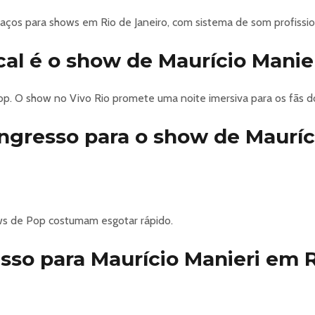
paços para shows em Rio de Janeiro, com sistema de som profissio
os os públicos.
cal é o show de Maurício Manie
Pop. O show no Vivo Rio promete uma noite imersiva para os fãs d
gresso para o show de Mauríc
s de Pop costumam esgotar rápido.
sso para Maurício Manieri em R