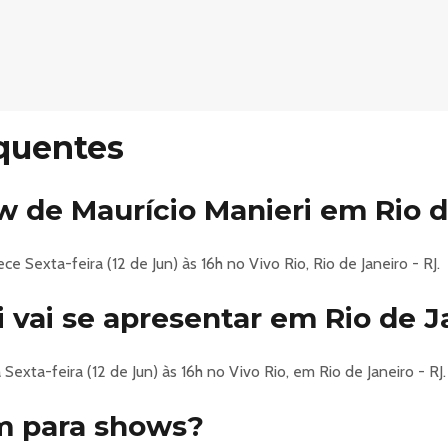
o
quentes
 de Maurício Manieri em Rio d
e Sexta-feira (12 de Jun) às 16h no Vivo Rio, Rio de Janeiro - RJ.
i vai se apresentar em Rio de J
ow 'Tour Inesquecível Classics', uma celebração especial para o 
promete uma noite repleta de emoção e nostalgia.
Sexta-feira (12 de Jun) às 16h no Vivo Rio, em Rio de Janeiro - RJ.
m para shows?
 com um repertório de clássicos inesquecíveis. A atmosfera será 