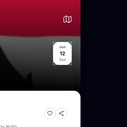
Jun
12
Sex
 às 16:00.