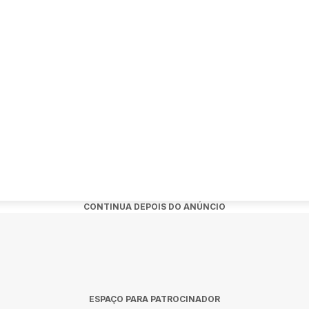
 atrair fãs na cidade de Rio de Janeiro.
nto:
 de Maurício Manieri em Rio de Janeiro?
eira, 12 de junho de 2026 às 16:00.
o?
ivo Rio em Rio de Janeiro.
CONTINUA DEPOIS DO ANÚNCIO
s?
dquiridos no link oficial do evento:
ESPAÇO PARA PATROCINADOR