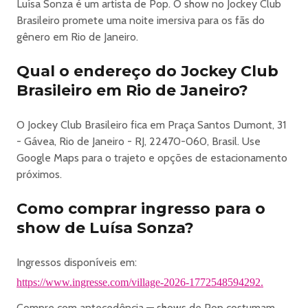
contará com shows, telões, uma extensa praça de
Luísa Sonza é um artista de Pop. O show no Jockey Club
alimentação com diversas opções gastronômicas,
Brasileiro promete uma noite imersiva para os fãs do
brinquedos como roda gigante, escorrega, pedalinho,
gênero em Rio de Janeiro.
tirolesa e bungee jump.
O evento conta com 2 palcos, o Palco Parque, onde
Qual o endereço do Jockey Club
ocorrem os shows durante o dia, e a Arena, onde rolam as
Brasileiro em Rio de Janeiro?
atrações que começam à noite.
Endereço: Praça Santos Dumont, 31 - Gávea
O Jockey Club Brasileiro fica em Praça Santos Dumont, 31
-------------------------------------------
- Gávea, Rio de Janeiro - RJ, 22470-060, Brasil. Use
ATRAÇÕES
Google Maps para o trajeto e opções de estacionamento
🇧🇷 PARQUE
próximos.
:: Abertura dos Portões: 20h
🔈 ARENA
Como comprar ingresso para o
:: Abertura dos Portões: 21h
show de Luísa Sonza?
- Luisa Sonza
E mais em breve
Ingressos disponíveis em:
-------------------------------------------
🎟️ INGRESSOS
https://www.ingresse.com/village-2026-1772548594292.
🇧🇷 PARQUE
Compre com antecedência — shows de Pop costumam