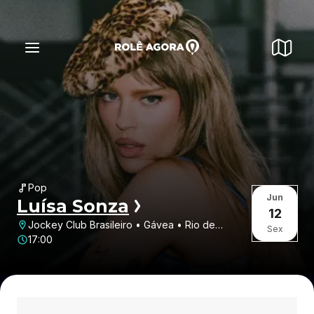
Pop
Jun
Luísa Sonza
12
Jockey Club Brasileiro • Gávea • Rio de
Sex
Janeiro • RJ
17:00