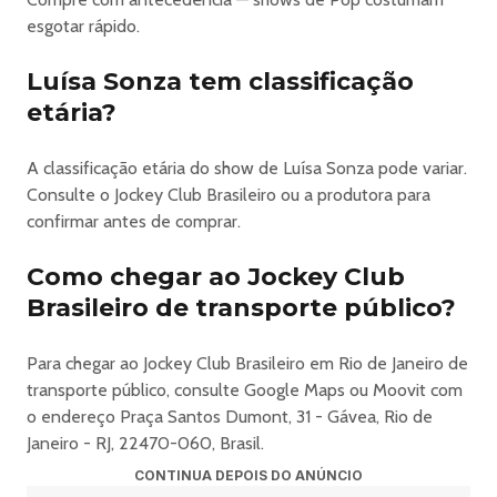
Shows em pista coberta, Jogos, Brinquedos e Festas. Tudo
esgotar rápido.
isso ao ar livre, no gramado de cara para o Cristo
Redentor!
Luísa Sonza tem classificação
🔈 ARENA
etária?
Onde rola a prorrogação! Shows e Festas à noite com
iluminação e tecnologia inéditas no Brasil! Pista
A classificação etária do show de Luísa Sonza pode variar.
totalmente fechada, com ar condicionado e isolamento
Consulte o Jockey Club Brasileiro ou a produtora para
acústico para a festa rolar até tarde!
confirmar antes de comprar.
♾️ PACOTE
Ingressos promocionais para a compra do Parque + Arena.
Como chegar ao Jockey Club
* MEIA / MEIA SOLIDÁRIA:
estudantes, menores de 21 anos e maiores de 60 anos,
Brasileiro de transporte público?
PCDs com acompanhante, professores e profissionais da
educação (rede pública/privada) ou levando 1kg de
Para chegar ao Jockey Club Brasileiro em Rio de Janeiro de
alimento, entregue na entrada no evento.
transporte público, consulte Google Maps ou Moovit com
A comprovação é obrigatória na compra e acesso ao
o endereço Praça Santos Dumont, 31 - Gávea, Rio de
evento.
Janeiro - RJ, 22470-060, Brasil.
* Problemas/ dúvidas com ingresso, favor entrar em
CONTINUA DEPOIS DO ANÚNCIO
contato com a Ingresse pelo e-mail: