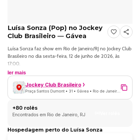
Luísa Sonza (Pop) no Jockey
Club Brasileiro — Gávea
Luísa Sonza faz show em Rio de Janeiro/RJ no Jockey Club
Brasileiro no dia sexta-feira, 12 de junho de 2026, às
17:00.
ler mais
O evento será do estilo Pop e promete reunir fãs para
Jockey Club Brasileiro
uma noite especial de música ao vivo.
Praça Santos Dumont • 31 • Gávea • Rio de Janeiro
- RJ
O show acontece no Jockey Club Brasileiro, um espaço
+
80
rolês
conhecido por receber eventos na cidade de Rio de
Ver rolês
Encontrados em
Rio de Janeiro, RJ
Janeiro.
Hospedagem perto do Luísa Sonza
Endereço: Praça Santos Dumont, 31 - Gávea, Rio de
Janeiro - RJ, 22470-060, Brasil.