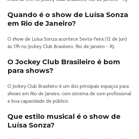
VILLAGE SUPERBET
⚽
Quando é o show de Luísa Sonza
O grito da torcida. O brilho do palco. A vibração que
em Rio de Janeiro?
arrepia. 🇧🇷
Serão mais de 30 dias de evento, mais de 100 atrações e
O show de Luísa Sonza acontece Sexta-feira (12 de Jun)
aquela sensação de viver uma experiência única no Rio de
às 17h no Jockey Club Brasileiro, Rio de Janeiro - RJ.
Janeiro!
O maior parque de celebração do mundial está de volta!
O Jockey Club Brasileiro é bom
⚽✨
para shows?
Preparem-se para jogar junto em mais uma edição
histórica! 🙌
O Jockey Club Brasileiro é um dos principais espaços para
-------------------------------------------
shows em Rio de Janeiro, com sistema de som profissional
⚽ VILLAGE SUPERBET 2026 | JOCKEY CLUB
e boa capacidade de público.
O evento acontece no Pião do Prado, parte central do
Jockey Club Brasileiro, com vista para o Cristo Redentor e
Que estilo musical é o show de
a Pedra da Gávea.
Luísa Sonza?
Torcida, surpresas, diversão, muita música, alegria e
inúmeros encontros acontecerão por aqui! Nosso parque