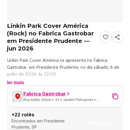
Linkin Park Cover América
(Rock) no Fabrica Gastrobar
em Presidente Prudente —
jun 2026
Linkin Park Cover América se apresenta no Fabrica
Gastrobar, em Presidente Prudente, no dia sábado, 6 de
junho de 2026, às 22:00.
ler mais
O show é do estilo Rock e reúne fãs para uma noite de
Fabrica Gastrobar
música ao vivo.
Rua Adílio Artoni • 32 • Jardim Petropolis •
Presidente Prudente - SP
Endereço: R. Adílio Artoni, 32 - Jardim Petropolis, Pres.
+
22
rolês
Prudente - SP, 19060-340, Brasil.
Encontrados em
Presidente
Ver rolês
Prudente, SP
Consulte informações e ingressos nos canais oficiais do