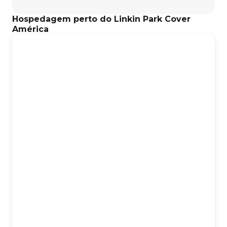
evento.
Hospedagem perto do Linkin Park Cover
América
Acompanhe Fabrica Gastrobar no Instagram:
https://www.instagram.com/fabrica_gastrobar/
Acompanhe Linkin Park Cover América no Instagram:
https://www.instagram.com/linkinparkcoveramerica/
Alô, Presidente Prudente!
Dia 05 de Junho, será um dia histórico!
Após shows no Chile e Uruguai, a banda Linkin Park Cover
América (única da América Latina com um sósia de
Chester Bennington) desembarca no palco do Fábrica