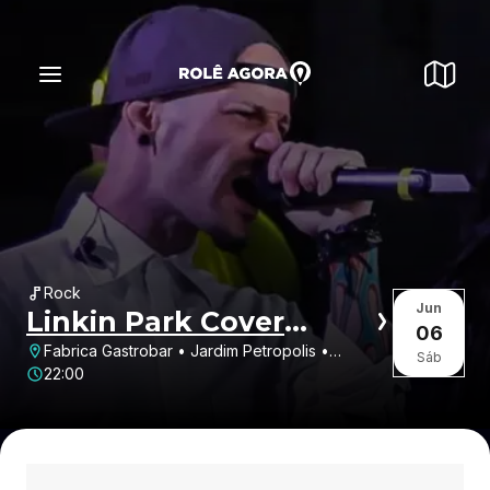
Rock
Jun
Linkin Park Cover
06
América
Fabrica Gastrobar • Jardim Petropolis •
Sáb
Presidente Prudente • SP
22:00