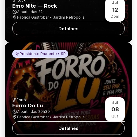
Rock
Jul
Emo Nite — Rock
12
A partir das
22h
Dom
Fabrica Gastrobar • Jardim Petropolis
Detalhes
Presidente Prudente • SP
Forró
Jul
Forró Do Lu
08
A partir das
20h30
Qua
Fabrica Gastrobar • Jardim Petropolis
Detalhes