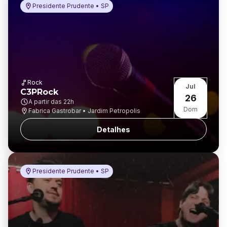
Presidente Prudente • SP
Rock
Jul
C3PRock
26
A partir das
22h
Dom
Fabrica Gastrobar • Jardim Petropolis
Detalhes
Presidente Prudente • SP