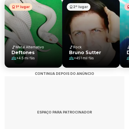
1º lugar
2º lugar
Metal Alternativo
Rock
Deftones
Bruno Sutter
+
4.5 mi
fãs
+
451 mil
fãs
CONTINUA DEPOIS DO ANÚNCIO
ESPAÇO PARA PATROCINADOR