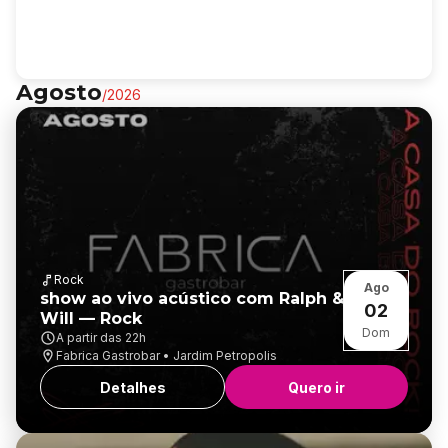
Agosto
/
2026
Rock
Ago
show ao vivo acústico com Ralph &
02
Will — Rock
Dom
A partir das
22h
Fabrica Gastrobar • Jardim Petropolis
Detalhes
Quero ir