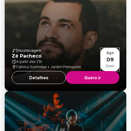
Discotecagem
Ago
Zé Pacheco
09
A partir das
21h
Dom
Fabrica Gastrobar • Jardim Petropolis
Detalhes
Quero ir