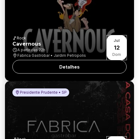
Rock
Jul
Cavernous
12
A partir das
22h
Dom
Fabrica Gastrobar • Jardim Petropolis
Detalhes
Presidente Prudente • SP