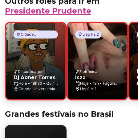
Outros rolês para ir em
Presidente Prudente
Cidade
Uep1-s.2
Universitária
Discotecagem
Eletrônica
Dj Abner Torres
Isza
Hoje • 18h30 • Quinta
Hoje • 19h • Fagulha
Aula
Cidade Universitária
Fire
Uep1-s.2
Grandes festivais no Brasil