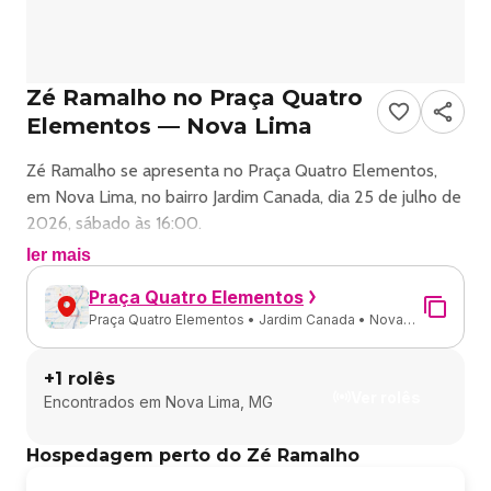
Zé Ramalho no Praça Quatro
Elementos — Nova Lima
Zé Ramalho se apresenta no Praça Quatro Elementos,
em Nova Lima, no bairro Jardim Canada, dia 25 de julho de
2026, sábado às 16:00.
ler mais
Show de MPB com Zé Ramalho em Nova Lima.
Praça Quatro Elementos
Praça Quatro Elementos • Jardim Canada • Nova
Endereço: Praça Quatro Elementos - Jardim Canada, Nova
Lima - MG
Lima - MG, Brasil.
+
1
rolês
Ver rolês
Encontrados em
Nova Lima, MG
Ingressos disponíveis pelo sympla.
Hospedagem perto do Zé Ramalho
Festival De Inverno - Ze Ramalho Em Nova Lima