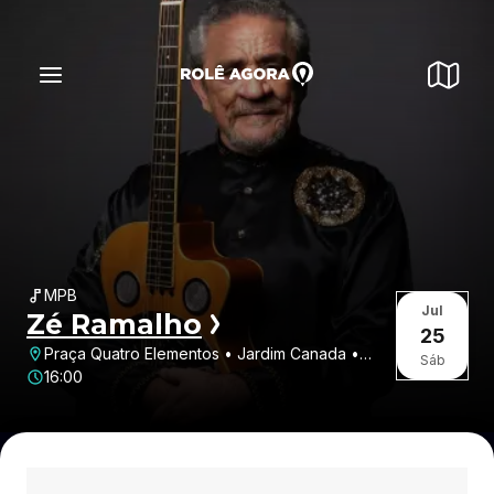
MPB
Jul
Zé Ramalho
25
Praça Quatro Elementos • Jardim Canada •
Sáb
Nova Lima • MG
16:00