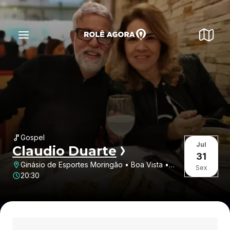
Gospel
Jul
Claudio Duarte
31
Ginásio de Esportes Moringão • Boa Vista •
Sex
Londrina • PR
20:30