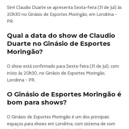
Prepare-se para uma palestra leve, divertida e inspiradora
Sim! Claudio Duarte se apresenta Sexta-feira (31 de Jul) às
com Cláudio Duarte!
20h30 no Ginásio de Esportes Moringão, em Londrina -
Nesta conversa especial, vamos explorar as diferentes
PR.
fases da vida e como cada uma delas contribui para o
nosso crescimento pessoal e profissional. Da infância à
Qual a data do show de Claudio
maturidade, passando pela adolescência e vida adulta,
Duarte no Ginásio de Esportes
cada etapa traz desafios, aprendizados e momentos de
Moringão?
transformação – tudo isso com boas doses de humor!
Se você deseja enxergar o ciclo da vida de forma mais
O show está confirmado para Sexta-feira (31 de Jul), com
leve e se preparar para os próximos capítulos da sua
início às 20h30, no Ginásio de Esportes Moringão,
jornada com mais confiança e alegria, essa palestra é para
Londrina - PR.
você.
Venha se divertir, refletir e se inspirar! Saia desse
O Ginásio de Esportes Moringão é
encontro com um novo olhar sobre as fases da vida e,
bom para shows?
claro, com muitas risadas no caminho.
O Ginásio de Esportes Moringão é um dos principais
https://www.diskingressos.com.br/evento/2303/31-07-
2026/pr/londrina/claudio-duarte-fases-da-vida
espaços para shows em Londrina, com sistema de som