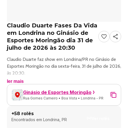
Claudio Duarte Fases Da Vida
em Londrina no Ginásio de
Esportes Moringão dia 31 de
julho de 2026 às 20:30
Claudio Duarte faz show em Londrina/PR no Ginásio de
Esportes Moringão no dia sexta-feira, 31 de julho de 2026,
às 20:30.
ler mais
O evento será do estilo Gospel e promete reunir fãs para
Ginásio de Esportes Moringão
uma noite especial de música ao vivo.
Rua Gomes Carneiro • Boa Vista • Londrina - PR
O show acontece no Ginásio de Esportes Moringão, um
+
58
rolês
espaço conhecido por receber eventos na cidade de
Ver rolês
Encontrados em
Londrina, PR
Londrina.