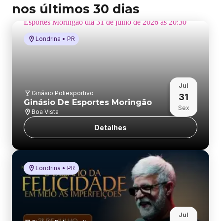
nos últimos 30 dias
s
a
d
Londrina • PR
a
s
.
😂

Jul
M
Ginásio Poliesportivo
31
Ginásio De Esportes Moringão
a
Sex
Boa Vista
s 
c
Detalhes
u
i
d
Londrina • PR
a
d
o
… 
Jul