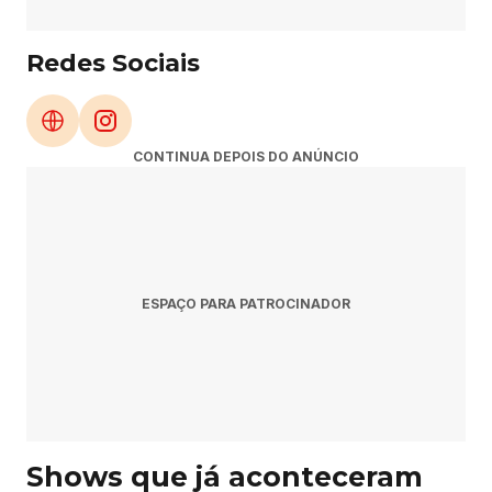
e 
D
Redes Sociais
e
u
s 
e 
CONTINUA DEPOIS DO ANÚNCIO
a
i
n
d
a 
d
ESPAÇO PARA PATROCINADOR
ê 
b
o
a
s 
r
Shows que já aconteceram
i