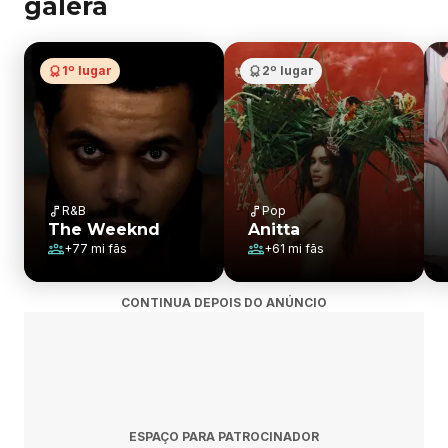
galera
1º lugar
2º lugar
R&B
Pop
The Weeknd
Anitta
+
77 mi
fãs
+
61 mi
fãs
CONTINUA DEPOIS DO ANÚNCIO
ESPAÇO PARA PATROCINADOR