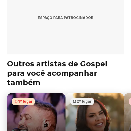
.
ESPAÇO PARA PATROCINADOR
Outros artistas de Gospel
para você acompanhar
também
1º lugar
2º lugar