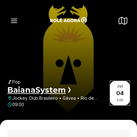
Pop
Jul
BaianaSystem
04
Jockey Club Brasileiro • Gávea • Rio de
Sáb
Janeiro • RJ
09:00