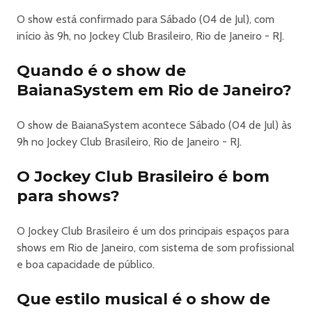
Baianasystem E Olodum (Arena) Em Rio De Janeiro
O show está confirmado para Sábado (04 de Jul), com
início às 9h, no Jockey Club Brasileiro, Rio de Janeiro - RJ.
VILLAGE SUPERBET
⚽
Quando é o show de
O grito da torcida. O brilho do palco. A vibração que
BaianaSystem em Rio de Janeiro?
arrepia. 🇧🇷
Serão mais de 30 dias de evento, mais de 100 atrações e
O show de BaianaSystem acontece Sábado (04 de Jul) às
aquela sensação de viver uma experiência única no Rio de
9h no Jockey Club Brasileiro, Rio de Janeiro - RJ.
Janeiro!
O maior parque de celebração do mundial está de volta!
O Jockey Club Brasileiro é bom
⚽✨
para shows?
Preparem-se para jogar junto em mais uma edição
histórica! 🙌
-------------------------------------------
O Jockey Club Brasileiro é um dos principais espaços para
⚽ VILLAGE SUPERBET 2026 | JOCKEY CLUB
shows em Rio de Janeiro, com sistema de som profissional
O evento acontece no Pião do Prado, parte central do
e boa capacidade de público.
Jockey Club Brasileiro, com vista para o Cristo Redentor e
Que estilo musical é o show de
a Pedra da Gávea.