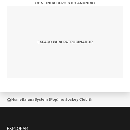
CONTINUA DEPOIS DO ANÚNCIO
educação (rede pública/privada) ou levando 1kg de
alimento, entregue na entrada no evento.
A comprovação é obrigatória na compra e acesso ao
evento.
* Problemas/ dúvidas com ingresso, favor entrar em
contato com a Ingresse pelo e-mail:
ESPAÇO PARA PATROCINADOR
contato@ingresse.com.
Não nos responsabilizamos por ingressos adquiridos fora
dos pontos de venda oficiais.
-------------------------------------------
🎡 PARQUE DE DIVERSÃO
Roda Gigante
Bungee Jump
Pedalinho
Home
BaianaSystem (Pop) no Jockey Club Brasileiro — Gávea
Escorrega
Tirolesa
e muito mais ...
-------------------------------------------
EXPLORAR