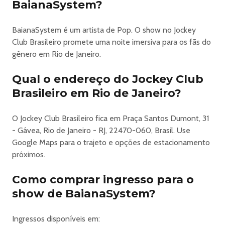
Torcida, surpresas, diversão, muita música, alegria e
BaianaSystem?
inúmeros encontros acontecerão por aqui! Nosso parque
contará com shows, telões, uma extensa praça de
BaianaSystem é um artista de Pop. O show no Jockey
alimentação com diversas opções gastronômicas,
Club Brasileiro promete uma noite imersiva para os fãs do
brinquedos como roda gigante, escorrega, pedalinho,
gênero em Rio de Janeiro.
tirolesa e bungee jump.
O evento conta com 2 palcos, o Palco Parque, onde
Qual o endereço do Jockey Club
ocorrem os shows durante o dia, e a Arena, onde rolam as
Brasileiro em Rio de Janeiro?
atrações que começam à noite.
Endereço: Praça Santos Dumont, 31 - Gávea
O Jockey Club Brasileiro fica em Praça Santos Dumont, 31
-------------------------------------------
- Gávea, Rio de Janeiro - RJ, 22470-060, Brasil. Use
ATRAÇÕES
Google Maps para o trajeto e opções de estacionamento
🇧🇷 PALCO PARQUE
próximos.
:: Abertura dos Portões: 12h
- João Gomes
Como comprar ingresso para o
- Mestrinho
show de BaianaSystem?
E mais em breve
🔈 ARENA
:: Abertura dos Portões: 21h
Ingressos disponíveis em: