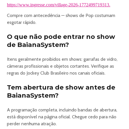
- BaianaSystem
https://www.ingresse.com/village-2026-1772499719313.
- Olodum
Compre com antecedência — shows de Pop costumam
E mais em breve
esgotar rápido.
-------------------------------------------
🎟️ INGRESSOS
O que não pode entrar no show
🇧🇷 PARQUE
de BaianaSystem?
Shows em pista coberta, Jogos, Brinquedos e Festas. Tudo
isso ao ar livre, no gramado de cara para o Cristo
Redentor!
Itens geralmente proibidos em shows: garrafas de vidro,
🔈 ARENA
câmeras profissionais e objetos cortantes. Verifique as
Onde rola a prorrogação! Shows e Festas à noite com
regras do Jockey Club Brasileiro nos canais oficiais.
iluminação e tecnologia inéditas no Brasil! Pista
totalmente fechada, com ar condicionado e isolamento
Tem abertura de show antes de
acústico para a festa rolar até tarde!
BaianaSystem?
♾️ PACOTE
Ingressos promocionais para a compra do Parque + Arena.
A programação completa, incluindo bandas de abertura,
* MEIA / MEIA SOLIDÁRIA
está disponível na página oficial. Chegue cedo para não
: estudantes, menores de 21 anos e maiores de 60 anos,
perder nenhuma atração.
PCDs com acompanhante, professores e profissionais da