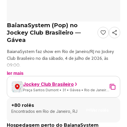
BaianaSystem (Pop) no
Jockey Club Brasileiro —
Gávea
BaianaSystem faz show em Rio de Janeiro/RJ no Jockey
Club Brasileiro no dia sábado, 4 de julho de 2026, às
09:00.
ler mais
O evento será do estilo Pop e promete reunir fãs para
Jockey Club Brasileiro
uma noite especial de música ao vivo.
Praça Santos Dumont • 31 • Gávea • Rio de Janeiro
- RJ
O show acontece no Jockey Club Brasileiro, um espaço
+
80
rolês
conhecido por receber eventos na cidade de Rio de
Ver rolês
Encontrados em
Rio de Janeiro, RJ
Janeiro.
Hospedagem perto do BaianaSystem
Endereço: Praça Santos Dumont, 31 - Gávea, Rio de