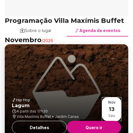
Programação Villa Maxímis Buffet
Sobre o lugar
Agenda de eventos
Novembro
/
2026
Hip Hop
Nov
Lagum
13
A partir das
17h30
Sex
Villa Maxímis Buffet • Jardim Canaa
Detalhes
Quero ir