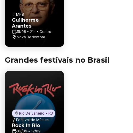
MPB
Guilherme
Arantes
15/08 • 21h • Centro
Regional De Eventos
Nova Redentora
Grandes festivais no Brasil
Rio De Janeiro • RJ
Festival de Música
Rock In Rio
03/09 • 12/09