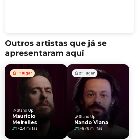
Outros artistas que já se
apresentaram aqui
1º lugar
2º lugar
Stand Up
Maurício
Stand Up
Meirelles
Nando Viana
+
2.4 mi
fãs
+
876 mil
fãs