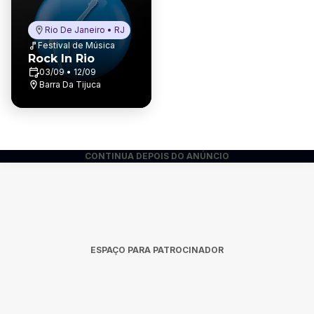
Rio De Janeiro • RJ
Festival de Música
Rock In Rio
03/09 • 12/09
Barra Da Tijuca
CONTINUA DEPOIS DO ANÚNCIO
ESPAÇO PARA PATROCINADOR