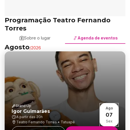
Programação Teatro Fernando
Torres
Sobre o lugar
Agenda de eventos
Agosto
/
2026
Stand Up
Ago
Igor Guimarães
07
A partir das
20h
Sex
Teatro Fernando Torres • Tatuapé