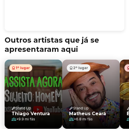
Outros artistas que já se
apresentaram aqui
1º lugar
2º lugar
Stand Up
Stand Up
Thiago Ventura
Matheus Ceará
+
9.9 mi
fãs
+
6.8 mi
fãs