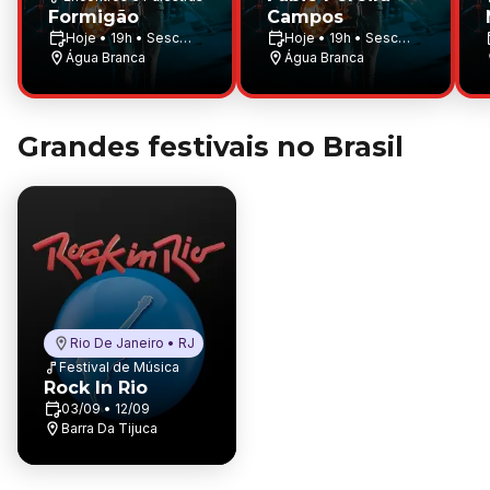
Formigão
Campos
Hoje • 19h • Sesc
Hoje • 19h • Sesc
Pompeia
Água Branca
Pompeia
Água Branca
Grandes festivais no Brasil
Rio De Janeiro • RJ
Festival de Música
Rock In Rio
03/09 • 12/09
Barra Da Tijuca