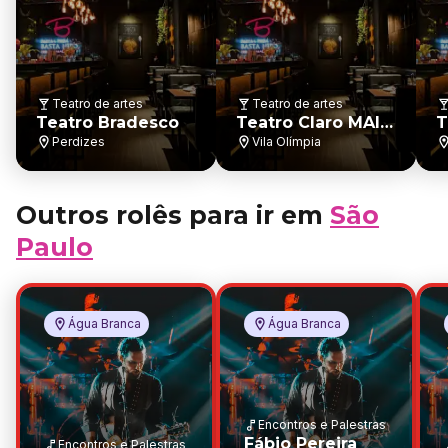
Teatro de artes
Teatro de artes
Teatro Bradesco
Teatro Claro MAIS
T
SP
Perdizes
Vila Olímpia
Outros rolês para ir em
São
Paulo
Água Branca
Água Branca
Encontros e Palestras
Fábio Pereira
Encontros e Palestras