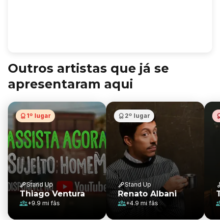
Outros artistas que já se
apresentaram aqui
1º lugar
2º lugar
Stand Up
Stand Up
Thiago Ventura
Renato Albani
+
9.9 mi
fãs
+
4.9 mi
fãs