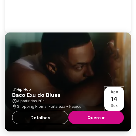
Hip Hop
Ago
Baco Exu do Blues
14
A partir das
20h
Sex
Shopping Riomar Fortaleza • Papicu
Detalhes
Quero ir