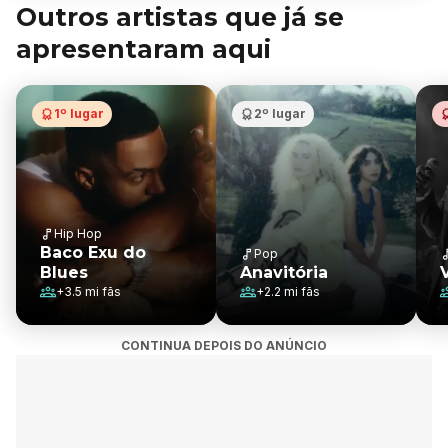
Outros artistas que já se
apresentaram aqui
1º lugar
2º lugar
Hip Hop
Baco Exu do
Pop
Blues
Anavitória
+
3.5 mi
fãs
+
2.2 mi
fãs
CONTINUA DEPOIS DO ANÚNCIO