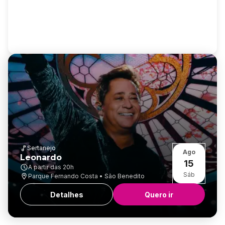
Sertanejo
Ago
Leonardo
15
A partir das
20h
Sáb
Parque Fernando Costa • São Benedito
Detalhes
Quero ir