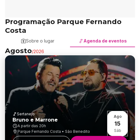
Programação Parque Fernando
Costa
Sobre o lugar
Agenda de eventos
Agosto
/
2026
Sertanejo
Ago
Bruno e Marrone
15
A partir das
20h
Sáb
Parque Fernando Costa • São Benedito