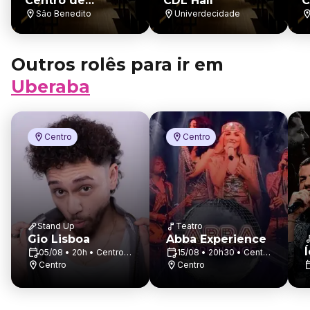
Centro de
CDL Hall
C
Eventos da ABCZ
São Benedito
Univerdecidade
Outros rolês para ir em
Uberaba
Centro
Centro
Stand Up
Teatro
Gio Lisboa
Abba Experience
05/08 • 20h • Centro
15/08 • 20h30 • Centro
Cultural Sesiminas
Centro
Cultural Sesiminas
Centro
Uberaba
Uberaba