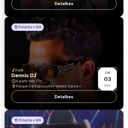
Detalhes
Pimenta • MG
Funk
Jul
Dennis DJ
03
A partir das
17h
Sex
Parque De Exposições Valdez Garcia •
Detalhes
Pimenta • MG