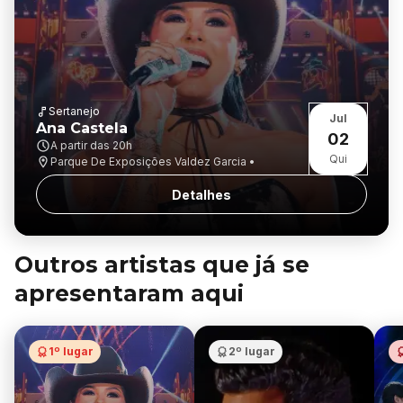
Sertanejo
Jul
Ana Castela
02
A partir das
20h
Qui
Parque De Exposições Valdez Garcia •
Detalhes
Outros artistas que já se
apresentaram aqui
1º lugar
2º lugar