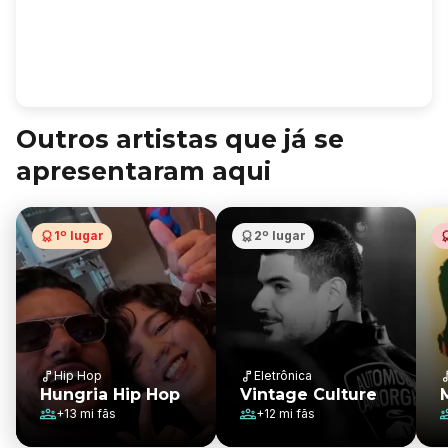
Outros artistas que já se
apresentaram aqui
1º lugar
2º lugar
Hip Hop
Eletrônica
Hungria Hip Hop
Vintage Culture
+
13 mi
fãs
+
12 mi
fãs