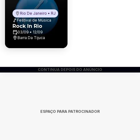
Rio De Janeiro • RJ
Festival de Música
Rock In Rio
03/09 • 12/09
Barra Da Tijuca
CONTINUA DEPOIS DO ANÚNCIO
ESPAÇO PARA PATROCINADOR