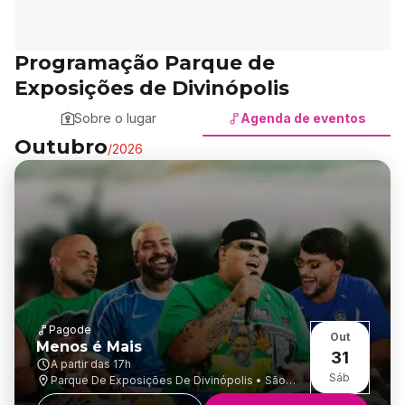
Programação Parque de
Exposições de Divinópolis
Sobre o lugar
Agenda de eventos
Outubro
/
2026
Pagode
Out
Menos é Mais
31
A partir das
17h
Sáb
Parque De Exposições De Divinópolis • São
José