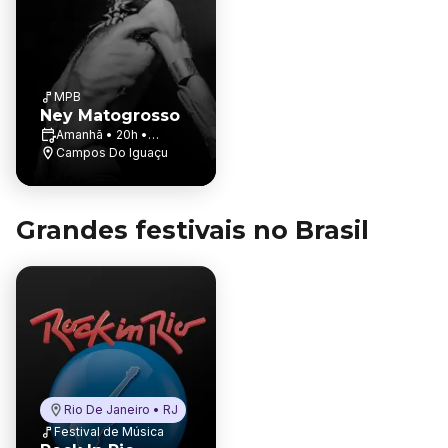
MPB
Ney Matogrosso
Amanhã • 20h •
Recanto Cataratas
Campos Do Iguaçu
Thermas Resort & Co...
Grandes festivais no Brasil
Rio De Janeiro • RJ
Festival de Música