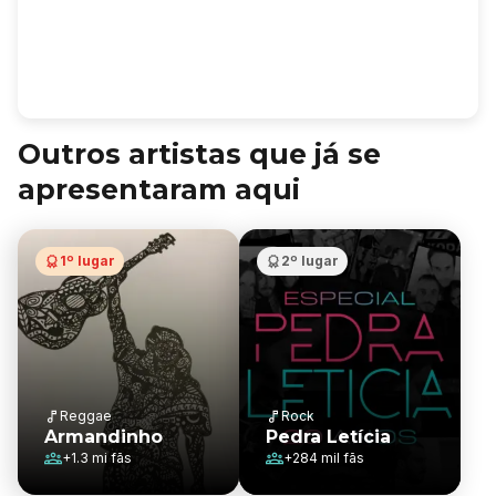
Outros artistas que já se
apresentaram aqui
1º lugar
2º lugar
Reggae
Rock
Armandinho
Pedra Letícia
+
1.3 mi
fãs
+
284 mil
fãs