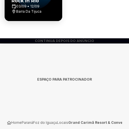
Rock In Rio
03/09 • 12/09
Barra Da Tijuca
CONTINUA DEPOIS DO ANÚNCIO
ESPAÇO PARA PATROCINADOR
Home
Paraná
Foz do Iguaçu
Locais
Grand Carimã Resort & Conventi