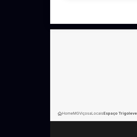
Home
MG
Viçosa
Locais
Espaço Trigoleve