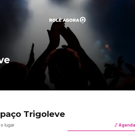
ve
paço Trigoleve
o lugar
Agenda