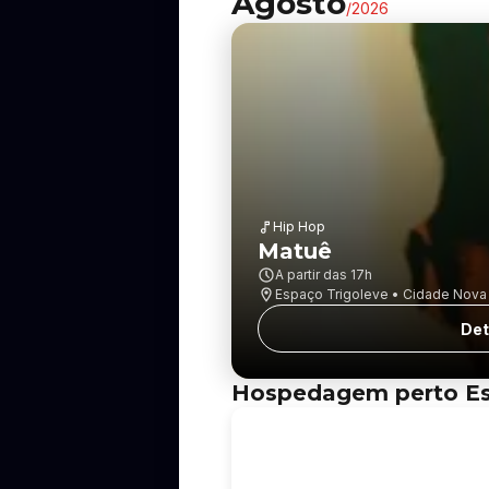
Agosto
/
2026
Hip Hop
Matuê
A partir das
17h
Espaço Trigoleve • Cidade Nova
Det
Hospedagem perto Esp