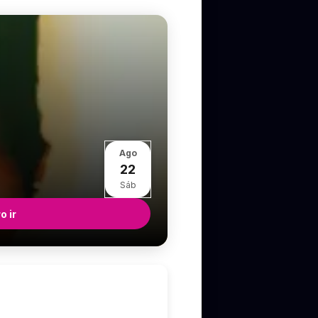
Ago
22
Sáb
o ir