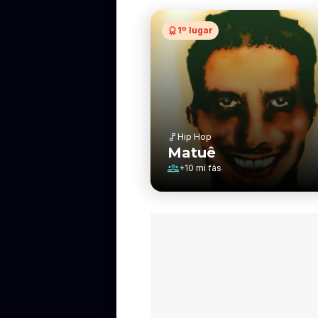
1º lugar
Hip Hop
Matuê
+
10 mi
fãs