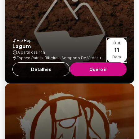
Hip Hop
Out
Lagum
11
A partir das
14h
Dom
Espaço Patrick Ribeiro - Aeroporto De Vitória •
Goiabeiras
Detalhes
Quero ir