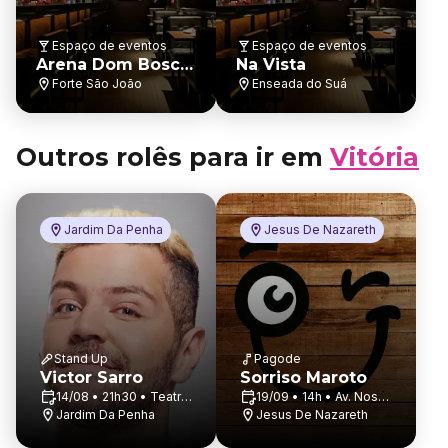
Espaço de eventos
Espaço de eventos
Arena Dom Bosco
Na Vista
- Vitória - ES
Forte São João
Enseada do Suá
Outros rolês para ir em
Vitória
Jardim Da Penha
Jesus De Nazareth
Stand Up
Pagode
Victor Sarro
Sorriso Maroto
14/08 • 21h30 • Teatro
19/09 • 14h • Av. Nossa
Do Sesi
Jardim Da Penha
Sra. Dos Navegantes,
Jesus De Nazareth
127