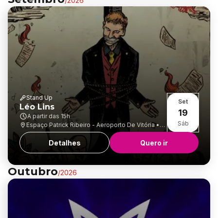
/
2026
Stand Up
Set
Léo Lins
19
A partir das
15h
Sáb
Espaço Patrick Ribeiro - Aeroporto De Vitória •
Goiabeiras
Detalhes
Quero ir
Outubro
/
2026