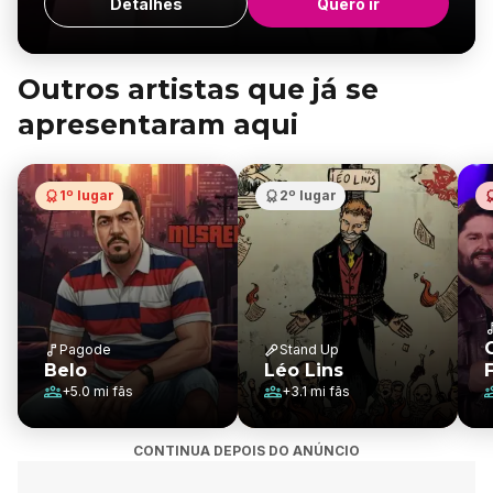
Detalhes
Quero ir
Outros artistas que já se
apresentaram aqui
1º lugar
2º lugar
Pagode
Stand Up
Belo
Léo Lins
+
5.0 mi
fãs
+
3.1 mi
fãs
CONTINUA DEPOIS DO ANÚNCIO