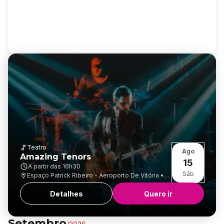
Teatro
Ago
Amazing Tenors
15
A partir das
16h30
Sáb
Espaço Patrick Ribeiro - Aeroporto De Vitória •
Goiabeiras
Detalhes
Quero ir
Setembro