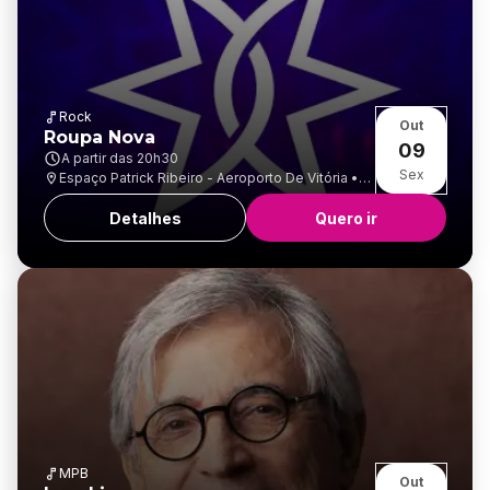
Rock
Out
Roupa Nova
09
A partir das
20h30
Sex
Espaço Patrick Ribeiro - Aeroporto De Vitória •
Goiabeiras
Detalhes
Quero ir
MPB
Out