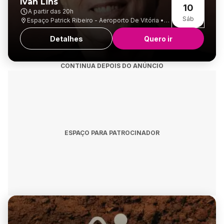
Ivan Lins
10
A partir das
20h
Sáb
Espaço Patrick Ribeiro - Aeroporto De Vitória •
Goiabeiras
Detalhes
Quero ir
CONTINUA DEPOIS DO ANÚNCIO
ESPAÇO PARA PATROCINADOR