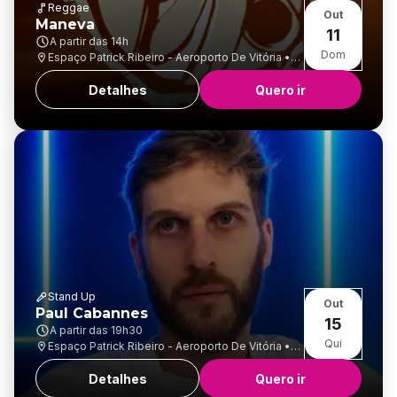
Reggae
Out
Maneva
11
A partir das
14h
Dom
Espaço Patrick Ribeiro - Aeroporto De Vitória •
Goiabeiras
Detalhes
Quero ir
Stand Up
Out
Paul Cabannes
15
A partir das
19h30
Qui
Espaço Patrick Ribeiro - Aeroporto De Vitória •
Goiabeiras
Detalhes
Quero ir