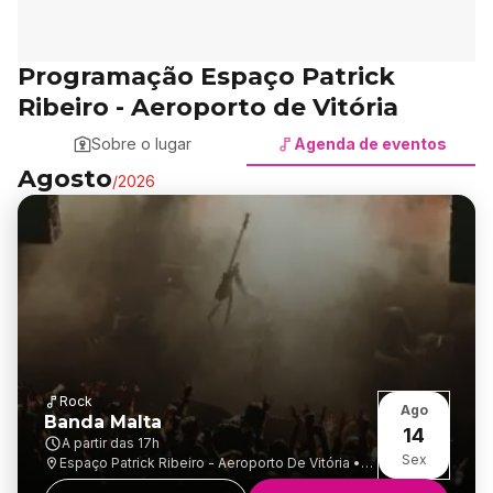
Programação Espaço Patrick
Ribeiro - Aeroporto de Vitória
Sobre o lugar
Agenda de eventos
Agosto
/
2026
Rock
Ago
Banda Malta
14
A partir das
17h
Sex
Espaço Patrick Ribeiro - Aeroporto De Vitória •
Goiabeiras