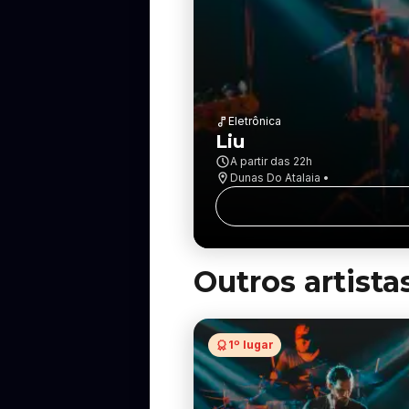
Eletrônica
Liu
A partir das
22h
Dunas Do Atalaia •
Outros artista
1º lugar