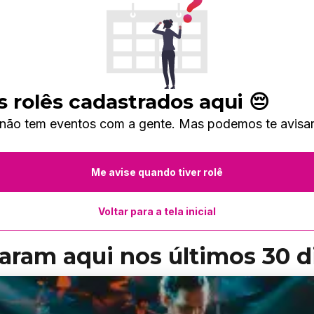
 rolês cadastrados aqui 😔
 não tem eventos com a gente. Mas podemos te avisar
Me avise quando tiver rolê
Voltar para a tela inicial
aram aqui nos últimos 30 d