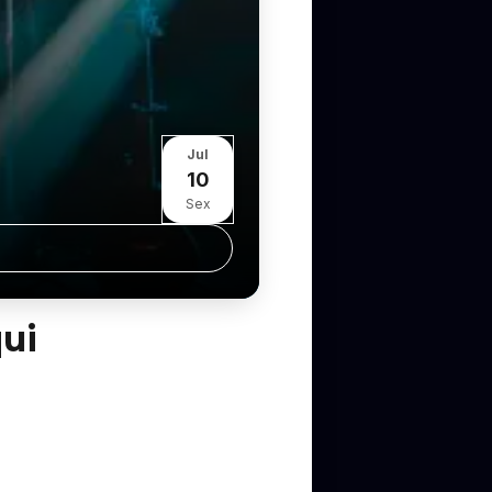
Jul
10
Sex
qui