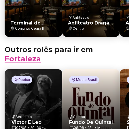
Anfiteatro
Terminal de
Anfiteatro Dragão
A
Integração do
do Mar
Conjunto Ceará II
Centro
Conjunto Ceará
Outros rolês para ir em
Fortaleza
Papicu
Moura Brasil
Sertanejo
Samba
Victor E Leo
Fundo De Quintal
07/08 • 20h30 •
08/08 • 13h • Marina