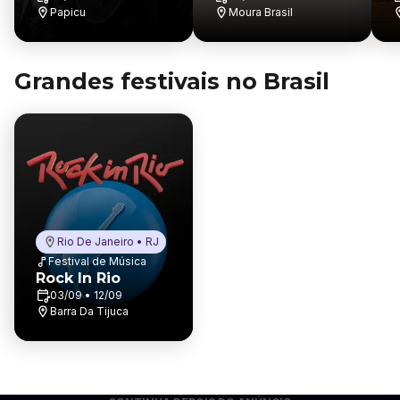
Shopping Riomar
Papicu
Park Hotel
Moura Brasil
Fortaleza
Grandes festivais no Brasil
Rio De Janeiro • RJ
Festival de Música
Rock In Rio
03/09 • 12/09
Barra Da Tijuca