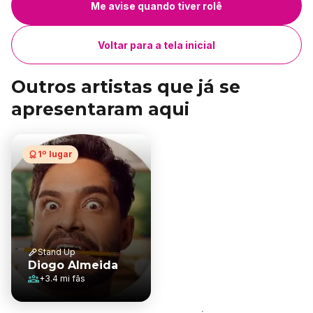
Me avise quando tiver rolê
Voltar para a tela inicial
Outros artistas que já se
apresentaram aqui
1º lugar
Stand Up
Diogo Almeida
+
3.4 mi
fãs