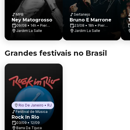
MPB
Sertanejo
Ney Matogrosso
Bruno E Marrone
09/08 • 14h • Pier
23/08 • 18h • Pier
Santa Maria
Jardim La Salle
Santa Maria
Jardim La Salle
Grandes festivais no Brasil
Rio De Janeiro • RJ
Festival de Música
Rock In Rio
03/09 • 12/09
Barra Da Tijuca