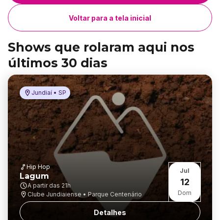
Voltar para a tela inicial
Shows que rolaram aqui nos
últimos 30 dias
Jundiaí • SP
Hip Hop
Jul
Lagum
12
A partir das
21h
Dom
Clube Jundiaiense • Parque Centenário
Detalhes