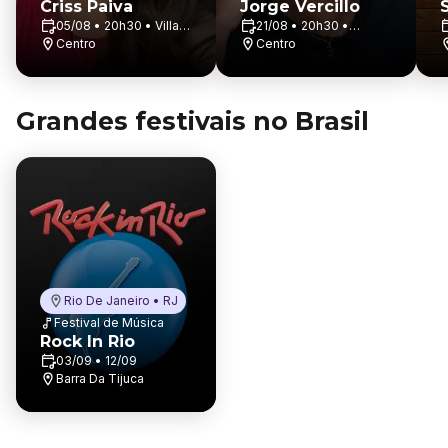
Criss Paiva
Jorge Vercillo
05/08 • 20h30 • Villa
21/08 • 20h30 •
Pizza Bar
Centro
Polytheama
Centro
Grandes festivais no Brasil
Rio De Janeiro • RJ
Festival de Música
Rock In Rio
03/09 • 12/09
Barra Da Tijuca