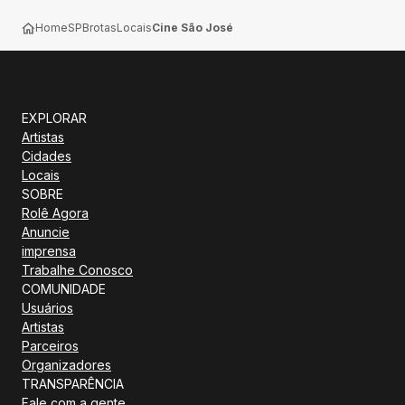
Home
SP
Brotas
Locais
Cine São José
EXPLORAR
Artistas
Cidades
Locais
SOBRE
Rolê Agora
Anuncie
imprensa
Trabalhe Conosco
COMUNIDADE
Usuários
Artistas
Parceiros
Organizadores
TRANSPARÊNCIA
Fale com a gente