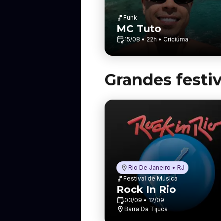
Funk
MC Tuto
15/08 • 22h • Criciúma
Grandes festiv
Rio De Janeiro • RJ
Festival de Música
Rock In Rio
03/09 • 12/09
Barra Da Tijuca