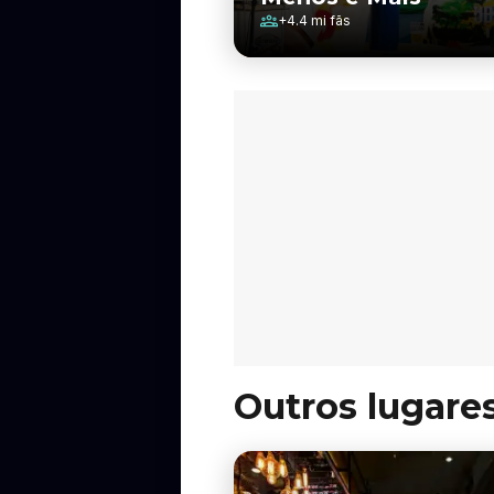
+
4.4 mi
fãs
Outros lugare