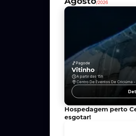
Agosto
/
2026
Pagode
Vitinho
A partir das
15h
Centro De Eventos De Criciúma - J
Det
Hospedagem perto Cent
esgotar!