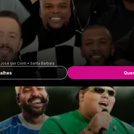
osé Ijair Conti • Santa Barbara
alhes
Quer