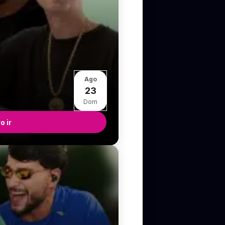
Ago
23
Dom
o ir