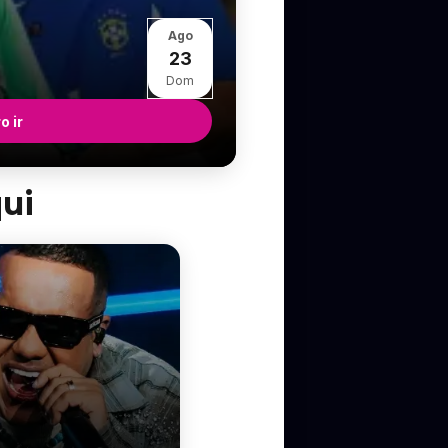
Ago
23
Dom
o ir
qui