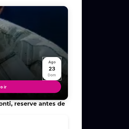
Ago
23
Dom
o ir
nti, reserve antes de