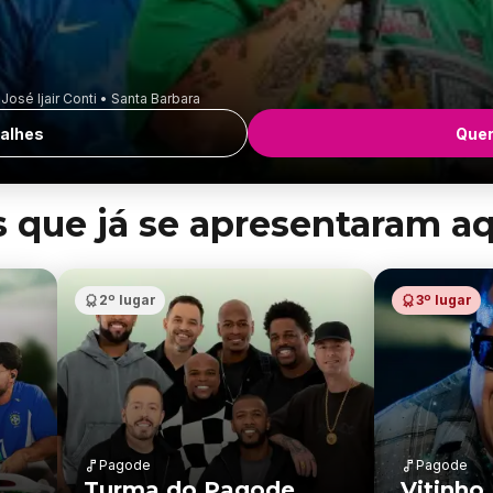
osé Ijair Conti • Santa Barbara
alhes
Quer
s que já se apresentaram a
2º lugar
3º lugar
Pagode
Pagode
Turma do Pagode
Vitinho