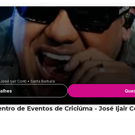
osé Ijair Conti • Santa Barbara
alhes
Quer
ro de Eventos de Criciúma - José Ijair Co