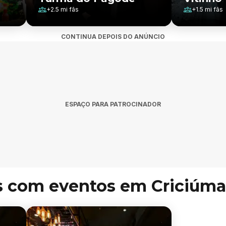
+
2.5 mi
fãs
+
1.5 mi
fãs
CONTINUA DEPOIS DO ANÚNCIO
ESPAÇO PARA PATROCINADOR
s com eventos em Criciúma