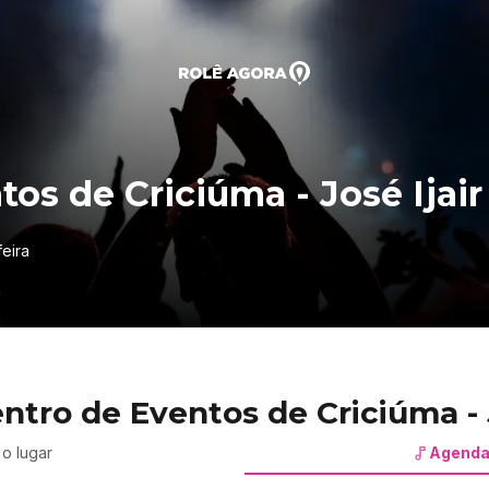
os de Criciúma - José Ijair
feira
tro de Eventos de Criciúma - J
o lugar
Agenda