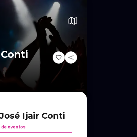
 Conti
osé Ijair Conti
 de eventos