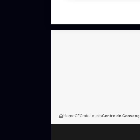
Home
CE
Crato
Locais
Centro de Convençõ