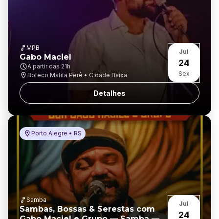
MPB
Jul
Gabo Maciel
24
A partir das
21h
Sex
Boteco Matita Perê • Cidade Baixa
Detalhes
Porto Alegre • RS
Samba
Jul
Sambas, Bossas & Serestas com
24
Gabo Maciel e Grupo — Samba —