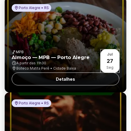
Porto Alegre • RS
MPB
Jul
Almoço — MPB — Porto Alegre
27
A partir das
11h30
Seg
Boteco Matita Perê • Cidade Baixa
Detalhes
Porto Alegre • RS