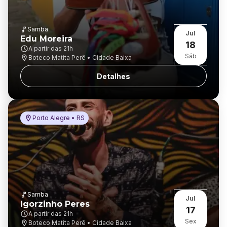
Samba
Jul
Edu Moreira
18
A partir das
21h
Sáb
Boteco Matita Perê • Cidade Baixa
Detalhes
Porto Alegre • RS
Samba
Jul
Igorzinho Peres
17
A partir das
21h
Sex
Boteco Matita Perê • Cidade Baixa