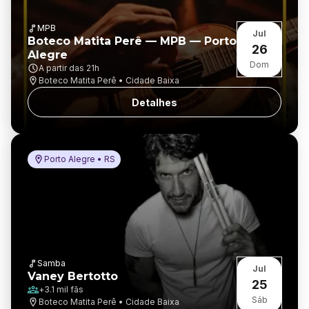
MPB
Jul
Boteco Matita Perê — MPB — Porto
26
Alegre
Dom
A partir das
21h
Boteco Matita Perê • Cidade Baixa
Detalhes
Porto Alegre • RS
Samba
Jul
Vaney Bertotto
25
+
3.1 mil
fãs
Sáb
Boteco Matita Perê • Cidade Baixa