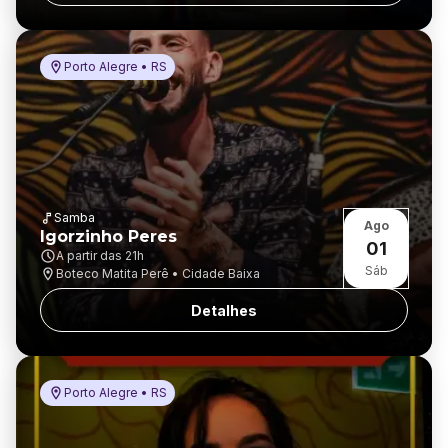
Porto Alegre • RS
Samba
Ago
Igorzinho Peres
01
A partir das
21h
Sáb
Boteco Matita Perê • Cidade Baixa
Detalhes
Porto Alegre • RS