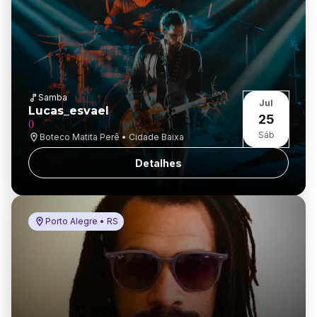
Samba
Jul
Lucas_esvael
25
0
Sáb
Boteco Matita Perê • Cidade Baixa
Detalhes
Porto Alegre • RS