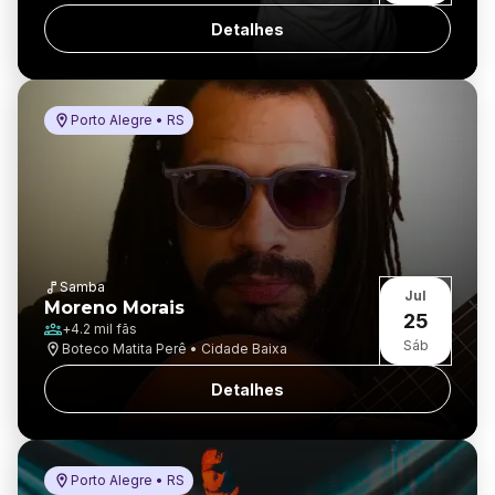
Detalhes
Porto Alegre • RS
Samba
Jul
Moreno Morais
25
+
4.2 mil
fãs
Sáb
Boteco Matita Perê • Cidade Baixa
Detalhes
Porto Alegre • RS