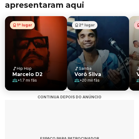
apresentaram aqui
1º lugar
2º lugar
Hip Hop
Samba
Marcelo D2
Vorô Silva
+
1.7 mi
fãs
+
20 mil
fãs
CONTINUA DEPOIS DO ANÚNCIO
ESPAÇO PARA PATROCINADOR