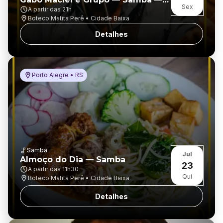
Sex
Porto Alegre
A partir das
21h
Boteco Matita Perê • Cidade Baixa
Detalhes
Porto Alegre • RS
Samba
Jul
Almoço do Dia — Samba
23
A partir das
11h30
Qui
Boteco Matita Perê • Cidade Baixa
Detalhes