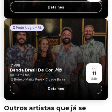
Detalhes
Porto Alegre • RS
MPB
Jul
Banda Brasil De Cor 🎶🌺
11
+
1.1 mil
fãs
Sáb
Boteco Matita Perê • Cidade Baixa
Detalhes
Outros artistas que já se