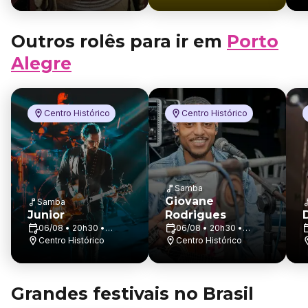
Outros rolês para ir em
Porto
Alegre
Centro Histórico
Centro Histórico
Samba
Giovane
Samba
Junior
Rodrigues
06/08 • 20h30 •
06/08 • 20h30 •
Boteco Exportação
Centro Histórico
Boteco Exportação
Centro Histórico
Grandes festivais no Brasil