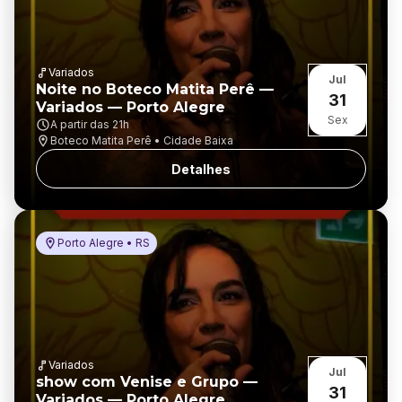
Variados
Jul
Noite no Boteco Matita Perê —
31
Variados — Porto Alegre
Sex
A partir das
21h
Boteco Matita Perê • Cidade Baixa
Detalhes
Porto Alegre • RS
Variados
Jul
show com Venise e Grupo —
31
Variados — Porto Alegre