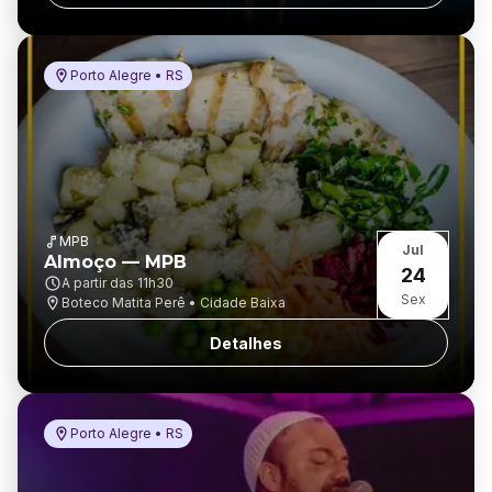
Porto Alegre • RS
MPB
Jul
Almoço — MPB
24
A partir das
11h30
Sex
Boteco Matita Perê • Cidade Baixa
Detalhes
Porto Alegre • RS