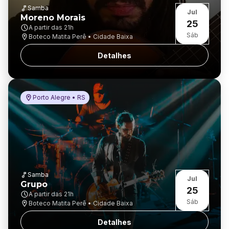
Samba
Jul
Moreno Morais
25
A partir das
21h
Sáb
Boteco Matita Perê • Cidade Baixa
Detalhes
Porto Alegre • RS
Samba
Jul
Grupo
25
A partir das
21h
Sáb
Boteco Matita Perê • Cidade Baixa
Detalhes