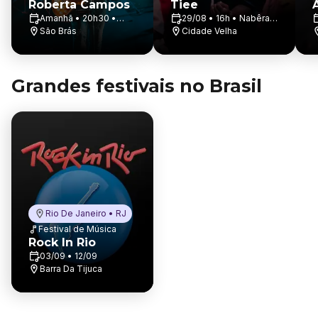
Roberta Campos
Tiee
Amanhã • 20h30 •
29/08 • 16h • Nabêra
Teatro Estação
São Brás
Gastronomia E Cultura
Cidade Velha
Gasômetro
Grandes festivais no Brasil
Rio De Janeiro • RJ
Festival de Música
Rock In Rio
03/09 • 12/09
Barra Da Tijuca