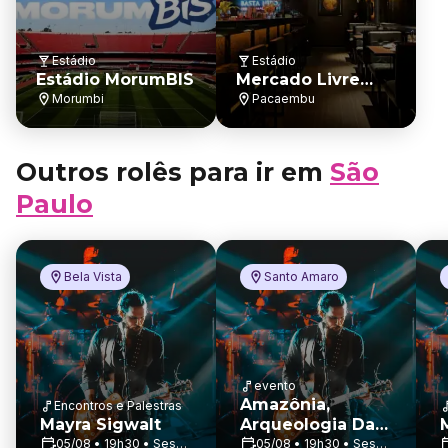
Estádio
Estádio
Estádio MorumBIS
Mercado Livre
Arena Pacaembu
Morumbi
Pacaembu
Outros rolês para ir em
São
Paulo
Bela Vista
Santo Amaro
evento
Amazônia,
Encontros e Palestras
Mayra Sigwalt
Arqueologia Da
Floresta |
05/08 • 19h30 • Sesc
05/08 • 19h30 • Sesc