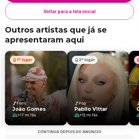
Voltar para a tela inicial
Outros artistas que já se
apresentaram aqui
1º lugar
2º lugar
Forró
Pop
João Gomes
Pabllo Vittar
+
17 mi
fãs
+
12 mi
fãs
CONTINUA DEPOIS DO ANÚNCIO