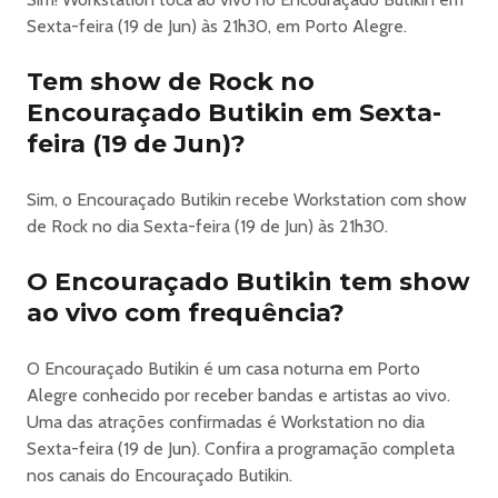
e Nacional Kid
Sexta-feira (19 de Jun) às 21h30, em Porto Alegre.
19/06 — Brasil x Haiti — 21h30
Tem show de Rock no
🎶 Shows com Banda Workstation e Declassic
Encouraçado Butikin em Sexta-
24/06 — Brasil x Escócia — 19h
feira (19 de Jun)?
🎶 Shows com Cosmic Jam e Banda Alkalinas
Sim, o Encouraçado Butikin recebe Workstation com show
🍺 E TEM PROMOÇÃO DURANTE O JOGO:
de Rock no dia Sexta-feira (19 de Jun) às 21h30.
⚽ A cada gol do Brasil: quem estiver bebendo cerveja
O Encouraçado Butikin tem show
Estrella Galicia ganha outra!
ao vivo com frequência?
🍾 No primeiro gol do Brasil: quem estiver brindando com
O Encouraçado Butikin é um casa noturna em Porto
espumante Nero ganha outra garrafa!
Alegre conhecido por receber bandas e artistas ao vivo.
Uma das atrações confirmadas é Workstation no dia
Reserve sua mesa e venha viver cada jogo em clima de
Sexta-feira (19 de Jun). Confira a programação completa
festa, música e torcida! 🇧🇷🔥
nos canais do Encouraçado Butikin.