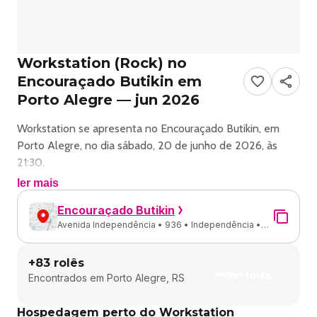
Workstation (Rock) no
Encouraçado Butikin em
Porto Alegre — jun 2026
Workstation se apresenta no Encouraçado Butikin, em
Porto Alegre, no dia sábado, 20 de junho de 2026, às
21:30.
ler mais
O show é do estilo Rock e reúne fãs para uma noite de
Encouraçado Butikin
música ao vivo.
Avenida Independência • 936 • Independência •
Porto Alegre - RS
Endereço: Av. Independência, 936 - Independência, Porto
+
83
rolês
Alegre - RS, 90035-072, Brasil.
Ver rolês
Encontrados em
Porto Alegre, RS
Consulte informações e ingressos nos canais oficiais do
Hospedagem perto do Workstation
evento.