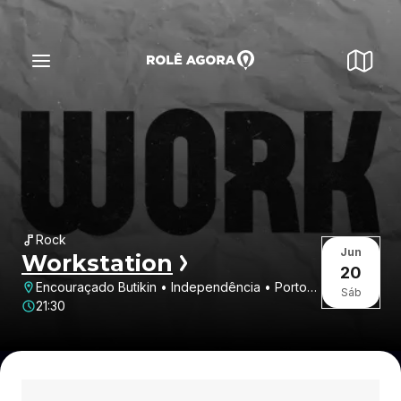
Rock
Jun
Workstation
20
Encouraçado Butikin • Independência • Porto
Sáb
Alegre • RS
21:30