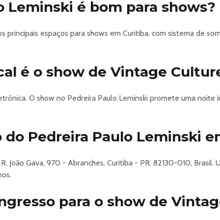
o Leminski é bom para shows?
ritiba-2026
s principais espaços para shows em Curitiba, com sistema de som
cal é o show de Vintage Cultur
letrônica. O show no Pedreira Paulo Leminski promete uma noite 
 do Pedreira Paulo Leminski e
R. João Gava, 970 - Abranches, Curitiba - PR, 82130-010, Brasil.
mos.
gresso para o show de Vintag