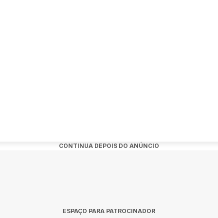
toriza o uso de imagem em todo e qualquer material, incluindo ima
toriza o uso dos seus dados de contato para fins de marketing e c
usivamente pela
onsabilizamos por compras realizadas por fora da plataforma ofici
estão liberadas e podem ser encerradas com 15 dias de antecedênc
CONTINUA DEPOIS DO ANÚNCIO
sos por CPF.
contato com nossos meios de comunicação oficiais:
ESPAÇO PARA PATROCINADOR