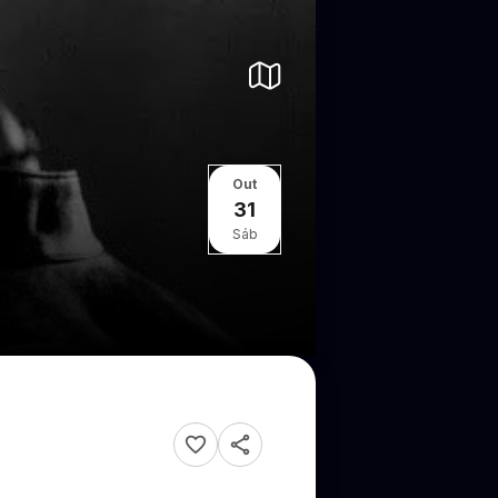
Out
31
Sáb