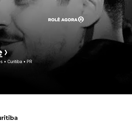
e
s • Curitiba • PR
ritiba