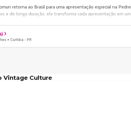
omun retorna ao Brasil para uma apresentação especial na Pedreir
os e de longa duração, ele transforma cada apresentação em uma 
ki
es • Curitiba - PR
umento comprobatório (incluindo pessoas PCD) na entrada.
 Vintage Culture
e alimento não perecível.
e de qualquer comprovação além do ingresso.