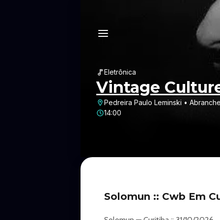
Eletrônica
Vintage Cultur
Pedreira Paulo Leminski • Abranche
14:00
Solomun :: Cwb Em Cu
Solomun — Curitiba :: 31/10/2026