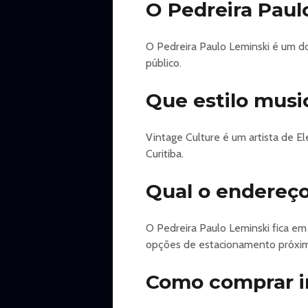
O Pedreira Paul
https://www.ingresse.com/solomun-cu
O Pedreira Paulo Leminski é um do
público.
Que estilo musi
Vintage Culture é um artista de E
Curitiba.
Qual o endereço
O Pedreira Paulo Leminski fica em 
opções de estacionamento próxi
Como comprar in