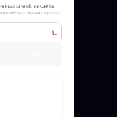
a Paulo Leminski, em Curitiba.
experiência única para o público.
Ver rolês