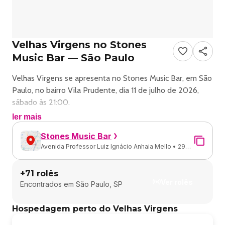
Velhas Virgens no Stones
Music Bar — São Paulo
Velhas Virgens se apresenta no Stones Music Bar, em São
Paulo, no bairro Vila Prudente, dia 11 de julho de 2026,
sábado às 21:00.
ler mais
Show de rock com Velhas Virgens em São Paulo.
Stones Music Bar
Avenida Professor Luiz Ignácio Anhaia Mello • 2935
Endereço: Av. Professor Luiz Ignácio Anhaia Mello, 2935 -
• Vila Prudente • São Paulo - SP
Vila Prudente, São Paulo - SP, 03155-100, Brasil.
+
71
rolês
Ver rolês
Encontrados em
São Paulo, SP
Ingressos e valores: consulte os canais oficiais do evento.
Hospedagem perto do Velhas Virgens
‼️SORTEIO ESPECIAL – VELHAS VIRGENS NO STONES
BAR ‼️