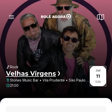
Rock
Jul
Velhas Virgens
11
Stones Music Bar • Vila Prudente • São Paulo •
Sáb
SP
21:00