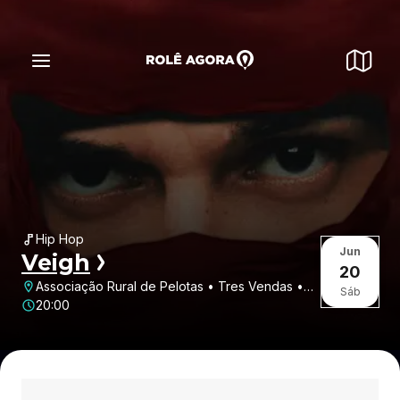
Hip Hop
Jun
Veigh
20
Associação Rural de Pelotas • Tres Vendas •
Sáb
Pelotas • RS
20:00