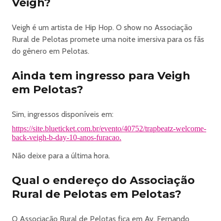
Veigh?
***
Cardápio de Bebidas
Veigh é um artista de Hip Hop. O show no Associação
Side Stage - Open Bar Gold
Rural de Pelotas promete uma noite imersiva para os fãs
Skol Beats
do gênero em Pelotas.
Doses de Licor 43
Gin Tanqueray
Ainda tem ingresso para Veigh
Red Label
em Pelotas?
Absolut
Mansão Maromba
Black Fire
Sim, ingressos disponíveis em:
Energético Baly
https://site.blueticket.com.br/evento/40752/trapbeatz-welcome-
Brahma
back-veigh-b-day-10-anos-furacao.
Doses de José Cuervo (Tequila)
Não deixe para a última hora.
Corona
Ballantine’s
Qual o endereço do Associação
Caipirinha de limão e abacaxi
Rural de Pelotas em Pelotas?
Água
Refrigerante
O Associação Rural de Pelotas fica em Av. Fernando
Jack Daniel’s (todos os sabores)