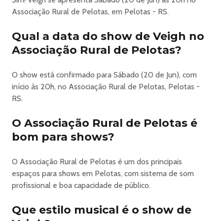
Associação Rural de Pelotas, em Pelotas - RS.
🔥
Trapbeatz Welcome Back – Veigh
Qual a data do show de Veigh no
🎉 10 anos de história da Produtora Furacão
Associação Rural de Pelotas?
Dia
20 de Junho
, a Produtora Furacão comemora uma década de eventos
O show está confirmado para Sábado (20 de Jun), com
com uma edição especial que marca o retorno de um dos
início às 20h, no Associação Rural de Pelotas, Pelotas -
projetos mais marcantes da cena.
RS.
E pra essa volta ser histórica, o convidado é ninguém
O Associação Rural de Pelotas é
menos que Veigh — um dos maiores nomes do trap
nacional na atualidade.
bom para shows?
Evento 100% Open Bar
Line Up
O Associação Rural de Pelotas é um dos principais
***
espaços para shows em Pelotas, com sistema de som
***
profissional e boa capacidade de público.
***
Veigh
Que estilo musical é o show de
***