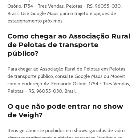
Osório, 1754 - Tres Vendas, Pelotas - RS, 96055-030,
Jurupinga
Brasil. Use Google Maps para o trajeto e opções de
+
estacionamento próximos.
OPEN FOOD
Pizza e salgadinhos!
Como chegar ao Associação Rural
Front Mezanino - Open Bar Premium
de Pelotas de transporte
Absolut
Sir Edwards
público?
Black Fire
Mansão Maromba
Para chegar ao Associação Rural de Pelotas em Pelotas
Gin
de transporte público, consulte Google Maps ou Moovit
Brahma
com o endereço Av. Fernando Osório, 1754 - Tres Vendas,
Água
Pelotas - RS, 96055-030, Brasil.
Refrigerante
Energético Baly
O que não pode entrar no show
Jurupinga
de Veigh?
Front Stage - Open Bar Soft Drinks
Água com gás
Itens geralmente proibidos em shows: garrafas de vidro,
Água sem gás
câmeras profissionais e objetos cortantes. Verifique as