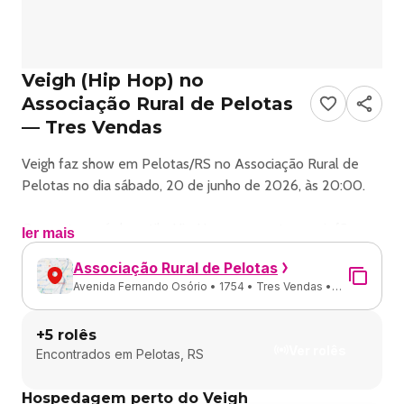
Veigh (Hip Hop) no
Associação Rural de Pelotas
— Tres Vendas
Veigh faz show em Pelotas/RS no Associação Rural de
Pelotas no dia sábado, 20 de junho de 2026, às 20:00.
O evento será do estilo Hip Hop e promete reunir fãs
ler mais
para uma noite especial de música ao vivo.
Associação Rural de Pelotas
Avenida Fernando Osório • 1754 • Tres Vendas •
O show acontece no Associação Rural de Pelotas, um
Pelotas - RS
espaço conhecido por receber eventos na cidade de
+
5
rolês
Pelotas.
Ver rolês
Encontrados em
Pelotas, RS
Endereço: Av. Fernando Osório, 1754 - Tres Vendas,
Hospedagem perto do Veigh
Pelotas - RS, 96055-030, Brasil.