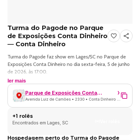
Turma do Pagode no Parque
de Exposições Conta Dinheiro
— Conta Dinheiro
Turma do Pagode faz show em Lages/SC no Parque de
Exposições Conta Dinheiro no dia sexta-feira, 5 de junho
de 2026, às 17:00.
ler mais
O evento será do estilo Pagode e promete reunir fãs para
Parque de Exposições Conta
uma noite especial de música ao vivo.
Avenida Luiz de Camões • 2330 • Conta Dinheiro •
Dinheiro
Lages - SC
O show acontece no Parque de Exposições Conta
+
1
rolês
Dinheiro, um espaço conhecido por receber eventos na
Ver rolês
Encontrados em
Lages, SC
cidade de Lages.
Hospedagem perto do Turma do Pagode
Endereço: Av. Luiz de Camões, 2330 - Conta Dinheiro,