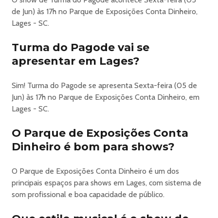
ARENA PINHÃO – O Maior Festival da Serra Catarinense
de Jun) às 17h no Parque de Exposições Conta Dinheiro,
De 29 de maio a 7 de junho, Lages será palco de mais uma
Lages - SC.
edição da
Festa Nacional do Pinhão
Turma do Pagode vai se
, um dos maiores eventos culturais de Santa Catarina. A
apresentar em Lages?
cidade se prepara para viver dias de tradição, música,
gastronomia e valorização das nossas raízes serranas.
Sim! Turma do Pagode se apresenta Sexta-feira (05 de
Lages espera por você para celebrar mais uma grande
Jun) às 17h no Parque de Exposições Conta Dinheiro, em
Festa do Pinhão.
Lages - SC.
05 /06 – Sexta-feira
Turma de Pagode
O Parque de Exposições Conta
Matheus e Kauan
Dinheiro é bom para shows?
Grupo Chocolate
Valores, pontos de vendas e forma de pagamento:
O Parque de Exposições Conta Dinheiro é um dos
Acesse o site oficial
principais espaços para shows em Lages, com sistema de
https://www.festadopinhao.com/
som profissional e boa capacidade de público.
Pontos de venda físico