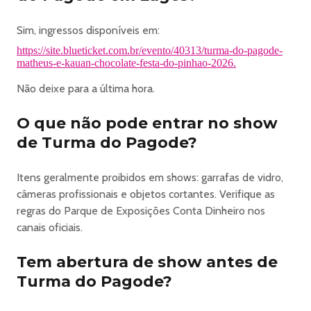
Além da localização estratégica, o setor oferece:
* Acesso exclusivo à frente do palco
Sim, ingressos disponíveis em:
* Bar próprio dentro do espaço
https://site.blueticket.com.br/evento/40313/turma-do-pagode-
* Banheiros exclusivos no setor
matheus-e-kauan-chocolate-festa-do-pinhao-2026.
*VOUCHER para retirada Copo Eco personalizado do
evento + 1 bebida (água, refrigerante ou cerveja) na
Não deixe para a última hora.
entrada do setor
ou
O que não pode entrar no show
😎 SETOR VIP – SEM COPO CHEIO
de Turma do Pagode?
* Acesso exclusivo à frente do palco
* Bar próprio dentro do espaço
Itens geralmente proibidos em shows: garrafas de vidro,
* Banheiros exclusivos no setor
câmeras profissionais e objetos cortantes. Verifique as
⭐
regras do Parque de Exposições Conta Dinheiro nos
SETOR BACKSTAGE - OPEN FOOD
canais oficiais.
O Backstage é para quem quer ir além do show. É o
espaço onde conforto, gastronomia e exclusividade se
Tem abertura de show antes de
encontram.
Turma do Pagode?
Aqui você tem:
* Visão privilegiada do show na frente do palco