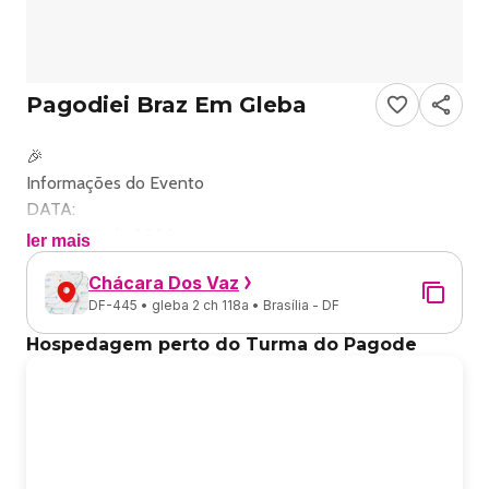
Pagodiei Braz Em Gleba
🎉
Informações do Evento
DATA:
19 de julho de 2026
ler mais
LOCAL:
Chácara Dos Vaz
Chácara Do Vaz, Gleba 📍
DF-445 • gleba 2 ch 118a • Brasília - DF
HORÁRIO:
A partir das 14:00 horas
Hospedagem perto do Turma do Pagode
🎶
Sobre o Evento
Prepare-se para uma festa incrível com muito pagode!
Com apresentações de Fernando Chaves, Deu Vibe,
Balancê e Turma do Pagode, o evento promete animar o