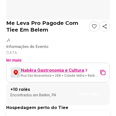
Me Leva Pro Pagode Com
Tiee Em Belem
🎶
Informações do Evento
DATA:
29 de agosto de 2026
ler mais
LOCAL:
Nabêra Gastronomia e Cultura
Nabêra Gastronomia e Cultura 📍
Rua São Boaventura • 268 • Cidade Velha • Belém -
HORÁRIO:
PA
16:00
+
10
rolês
🎤
Ver rolês
Encontrados em
Belém, PA
Sobre o Evento
Prepare-se para uma noite de muito pagode com Tiee e
Hospedagem perto do Tiee
outros grandes nomes do gênero. O evento 'Me Leva Pro
Pagode' promete agitar Belém com músicas contagiantes