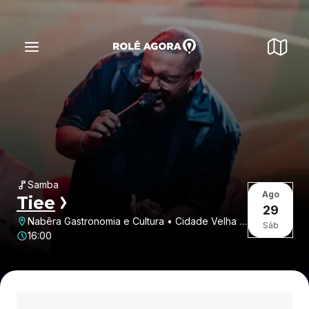
Samba
Ago
Tiee
29
Nabêra Gastronomia e Cultura • Cidade Velha •
Sáb
Belém • PA
16:00