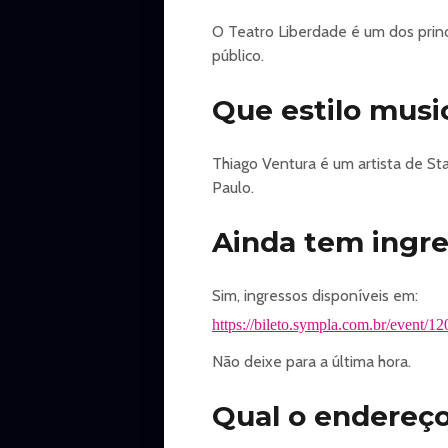
ESCOLAS DAS REDES ESTADUAL E MUN
O Teatro Liberdade é um dos prin
de São Paulo ou holerite acompan
público.
PROFESSORES DA REDE PÚBLICA E
funcional emitida pela Secretari
Que estilo musi
INGRESSOS
Thiago Ventura é um artista de S
https://www.sympla.com.br/
Paulo.
Bilheteria física (sem taxa de conv
Ainda tem ingre
Horário de funcionamento de bilhe
Atendimento presencial: De terça
Sim, ingressos disponíveis em:
apresentação.
https://bileto.sympla.com.br/event/1
Forma de pagamento: Crédito, Débi
Alvará Aut.: 2019-0.036.722-6
Não deixe para a última hora.
AVCB: 764730
Emissão: 24/04/2025
Qual o endereço
Validade: 17/04/2027.