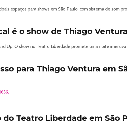
ICIPAIS - Lei Estadual n° 15.298/14 ­- Carteira funcional emi
cipais espaços para shows em São Paulo, com sistema de som pro
hado de documento oficial com foto.
STADUAL E DAS REDES MUNICIPAIS DE ENSINO - Lei Estadual n
a da Educação de São Paulo ou holerite acompanhado de documento
cal é o show de Thiago Ventur
tand Up. O show no Teatro Liberdade promete uma noite imersiva
eniência):
sso para Thiago Ventura em S
teria:
 à sábado das 13h00 à 19h00. Domingos e feriados apenas em dias
20656.
to, Pix.
 do Teatro Liberdade em São 