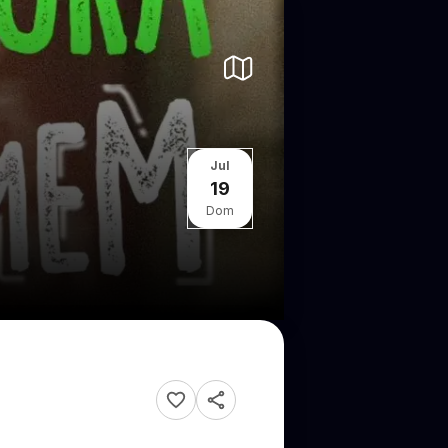
Jul
19
Dom