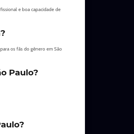
tida pela Secretaria de Educação
fissional e boa capacidade de
° 14.729/12 ­- Carteira
 oficial com foto.
a?
 para os fãs do gênero em São
ão Paulo?
 de espetáculos até o início da
Paulo?