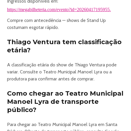
Ingressos disponíveis em:
E para alegria dos fãs, o sucesso Banca de Piadas está de
https://megabilheteria.com/evento?id=20260417195955.
volta! O quadro, um dos mais queridos do grupo,
garantindo momentos de improviso e muitas gargalhadas.
Compre com antecedência — shows de Stand Up
Garanta já seu ingresso e prepare-se para rir do começo
costumam esgotar rápido.
ao fim com os 4 Amigos!
Thiago Ventura tem classificação
https://megabilheteria.com/evento?id=20260417195955
etária?
A classificação etária do show de Thiago Ventura pode
variar. Consulte o Teatro Municipal Manoel Lyra ou a
produtora para confirmar antes de comprar.
Como chegar ao Teatro Municipal
Manoel Lyra de transporte
público?
Para chegar ao Teatro Municipal Manoel Lyra em Santa