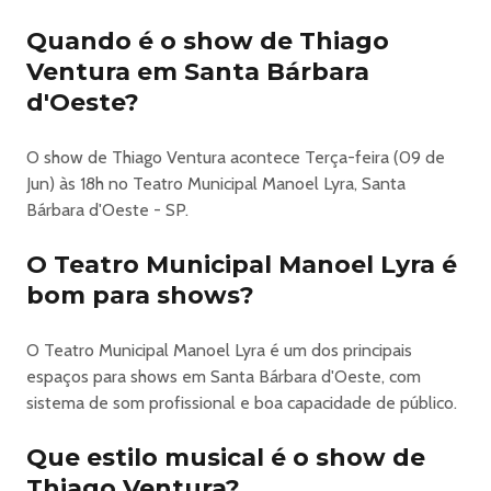
Quando é o show de Thiago
Descrição
Ventura em Santa Bárbara
“A realização e produção do evento é de inteira
d'Oeste?
responsabilidade da empresa
produtora/realizadora, sendo a MegaBilheteria.com
apenas intermediadora da venda dos ingressos!”
O show de Thiago Ventura acontece Terça-feira (09 de
INGRESSO ONLINE: APRESENTE NA TELA DO CELULAR,
Jun) às 18h no Teatro Municipal Manoel Lyra, Santa
A VALIDAÇÃO SERÁ FEITA VIA "QR CODE", NÃO
Bárbara d'Oeste - SP.
REPASSE SEU "QR CODE" A NINGUÉM, É DE SUA
RESPONSABILIDADE O USO E PRESERVAÇÃO DO
O Teatro Municipal Manoel Lyra é
MESMO.
bom para shows?
**PROIBIDA ENTRADA APÓS O INÍCIO DO
ESPETÁCULO**
O Teatro Municipal Manoel Lyra é um dos principais
**RESPEITE A CLASSIFICAÇÃO DO EVENTO**
espaços para shows em Santa Bárbara d'Oeste, com
**SETORES**
sistema de som profissional e boa capacidade de público.
Plateia VIP: Fileira A até H
Plateia: Fileira i até S
Que estilo musical é o show de
**TIPOS DE INGRESSOS**
Thiago Ventura?