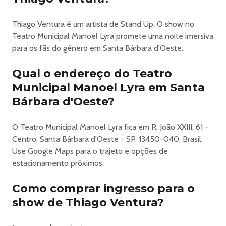
MEIA: Professores (e funcionários do quadro escolar),
Estudantes, Pessoas acima de 60 anos, Pessoas com
Thiago Ventura é um artista de Stand Up. O show no
Deficiência e seu acompanhante (1).
Teatro Municipal Manoel Lyra promete uma noite imersiva
ANTECIPADO: Para todas as pessoas que comprarem
para os fãs do gênero em Santa Bárbara d'Oeste.
antecipadamente.
OBS: OBRIGATÓRIO COMPROVAÇÃO DE INGRESSOS
Qual o endereço do Teatro
PROMOCIONAIS NA ENTRADA DO EVENTO. CASO
Municipal Manoel Lyra em Santa
NÃO HAJA COMPROVAÇÃO SERÁ COBRADO A
DIFERENÇA PARA O INGRESSO INTEIRA.
Bárbara d'Oeste?
SINOPSE
O grupo de stand-up comedy 4 Amigos está de volta em
O Teatro Municipal Manoel Lyra fica em R. João XXIII, 61 -
2026 com um espetáculo totalmente inédito! Dihh Lopes,
Centro, Santa Bárbara d'Oeste - SP, 13450-040, Brasil.
Thiago Ventura, Afonso Padilha e Márcio Donato
Use Google Maps para o trajeto e opções de
apresentam novas piadas, histórias e interações,
estacionamento próximos.
prometendo uma noite de humor afiado e autenticidade.
Cada comediante traz seu estilo único ao palco, criando
Como comprar ingresso para o
uma experiência dinâmica e envolvente que consagra os
show de Thiago Ventura?
4 Amigos como um dos maiores fenômenos do stand-up
nacional.