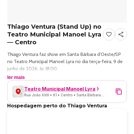
Thiago Ventura (Stand Up) no
Teatro Municipal Manoel Lyra
— Centro
Thiago Ventura faz show em Santa Bárbara d'Oeste/SP
no Teatro Municipal Manoel Lyra no dia terça-feira, 9 de
junho de 2026, às 18:00.
ler mais
O evento será do estilo Stand Up e promete reunir fãs
Teatro Municipal Manoel Lyra
para uma noite especial de música ao vivo.
Rua João XXIII • 61 • Centro • Santa Bárbara
d'Oeste - SP
O show acontece no Teatro Municipal Manoel Lyra, um
Hospedagem perto do Thiago Ventura
espaço conhecido por receber eventos na cidade de
Santa Bárbara d'Oeste.
Endereço: R. João XXIII, 61 - Centro, Santa Bárbara