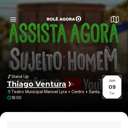
Stand Up
Jun
Thiago Ventura
09
Teatro Municipal Manoel Lyra • Centro • Santa
Ter
Bárbara d'Oeste • SP
18:00