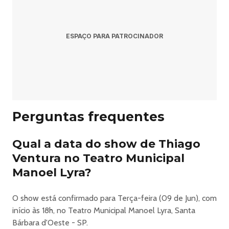
em Santa Bárbara d'Oeste?
Resposta: O show acontece terça-feira, 9 de junho de
ESPAÇO PARA PATROCINADOR
2026 às 18:00.
Pergunta: Onde acontece o evento?
Resposta: O evento acontece no Teatro Municipal
Manoel Lyra em Santa Bárbara d'Oeste.
Perguntas frequentes
Pergunta: Onde comprar ingressos?
Qual a data do show de Thiago
Resposta: Os ingressos podem ser adquiridos no link
Ventura no Teatro Municipal
oficial do evento:
Manoel Lyra?
https://megabilheteria.com/evento?id=20260417195955.
O show está confirmado para Terça-feira (09 de Jun), com
início às 18h, no Teatro Municipal Manoel Lyra, Santa
Bárbara d'Oeste - SP.
4 Amigos - A Banca De Piadas Em Santa Barbara D'Oeste