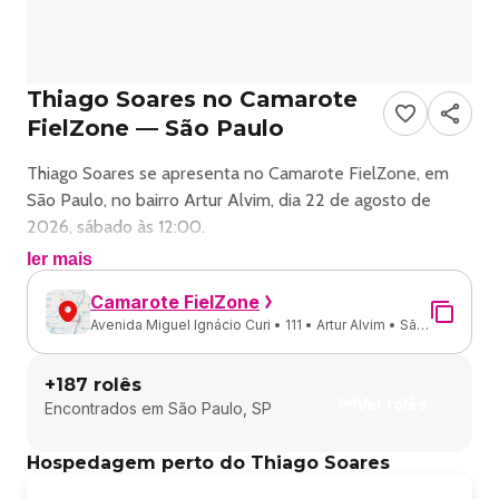
Thiago Soares no Camarote
FielZone — São Paulo
Thiago Soares se apresenta no Camarote FielZone, em
São Paulo, no bairro Artur Alvim, dia 22 de agosto de
2026, sábado às 12:00.
ler mais
Roda de pagode com Thiago Soares em São Paulo.
Camarote FielZone
Avenida Miguel Ignácio Curi • 111 • Artur Alvim • São
Endereço: Avenida Miguel Ignacio Curi, 111.
Paulo - SP
+
187
rolês
Ingressos disponíveis pelo ingresse.
Ver rolês
Encontrados em
São Paulo, SP
Thiago Soares | Fielzone – O Principe Do Alcool Em Sao
Hospedagem perto do Thiago Soares
Paulo