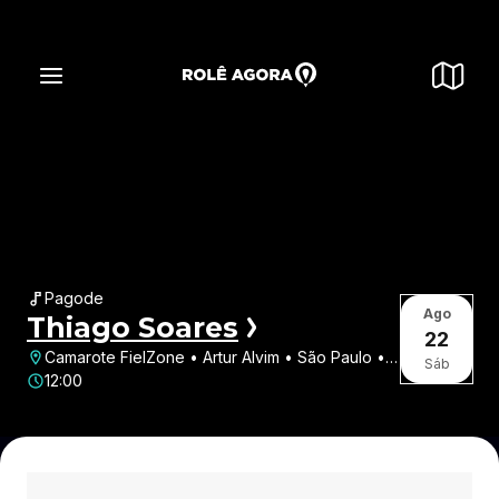
Pagode
Ago
Thiago Soares
22
Camarote FielZone • Artur Alvim • São Paulo •
Sáb
SP
12:00