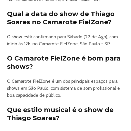
Paulo/SP – Portão E5
Mais Informações
Qual a data do show de Thiago
www.camarotefielzone.com.br
Soares no Camarote FielZone?
https://www.ingresse.com/thiago-soares-fielzone-o-principe-do-
O show está confirmado para Sábado (22 de Ago), com
alcool
início às 12h, no Camarote FielZone, São Paulo - SP.
O Camarote FielZone é bom para
shows?
O Camarote FielZone é um dos principais espaços para
shows em São Paulo, com sistema de som profissional e
boa capacidade de público.
Que estilo musical é o show de
Thiago Soares?